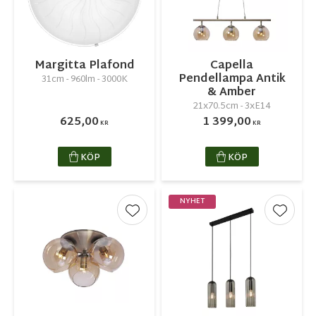
Margitta Plafond
Capella
Pendellampa Antik
31cm - 960lm - 3000K
& Amber
21x70.5cm - 3xE14
625,00
1 399,00
KR
KR
KÖP
KÖP
NYHET
Lägg till i favoriter
Lägg ti