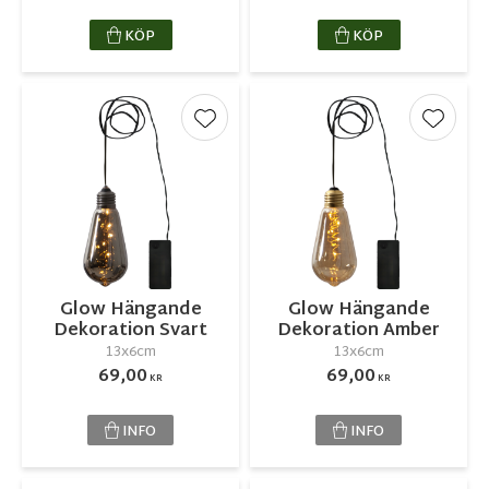
KÖP
KÖP
Lägg till i favoriter
Lägg ti
Glow Hängande
Glow Hängande
Dekoration Svart
Dekoration Amber
13x6cm
13x6cm
69,00
69,00
KR
KR
INFO
INFO