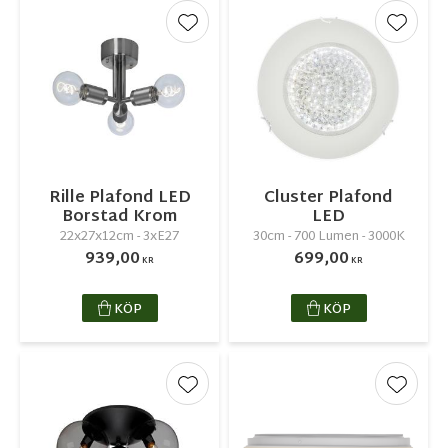
Lägg till i favoriter
Lägg ti
Rille Plafond LED
Cluster Plafond
Borstad Krom
LED
22x27x12cm - 3xE27
30cm - 700 Lumen - 3000K
939,00
699,00
KR
KR
KÖP
KÖP
Lägg till i favoriter
Lägg ti