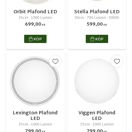
Orbit Plafond LED
Stella Plafond LED
35cm - 1000 Lumen
30cm - 700 Lumen - 3000K
699,00
599,00
KR
KR
KÖP
KÖP
Lägg till i favoriter
Lägg ti
Lexington Plafond
Viggen Plafond
LED
LED
35cm - 1000 Lumen
35cm - 1000 Lumen
799,00
799,00
KR
KR