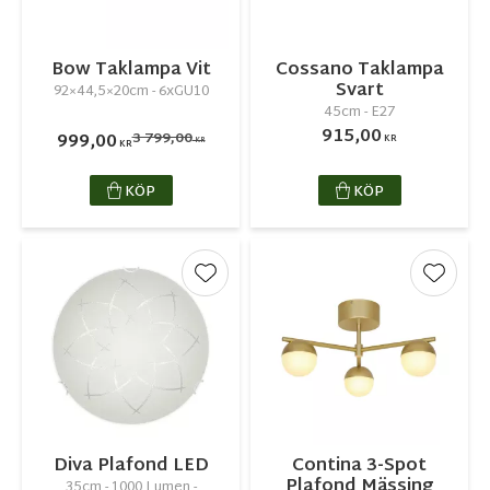
Bow Taklampa Vit
Cossano Taklampa
Svart
92×44,5×20cm - 6xGU10
45cm - E27
915,00
3 799,00
999,00
KR
KR
KR
KÖP
KÖP
Lägg till i favoriter
Lägg ti
Diva Plafond LED
Contina 3-Spot
Plafond Mässing
35cm - 1000 Lumen -