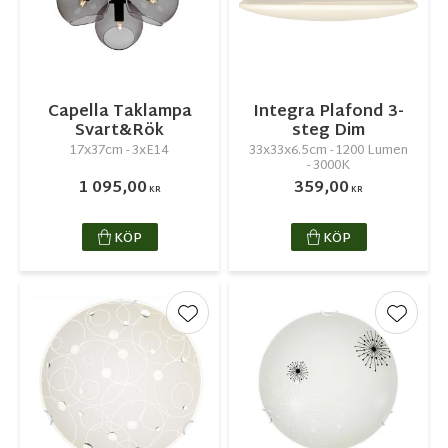
Capella Taklampa
Integra Plafond 3-
Svart&Rök
steg Dim
17x37cm - 3xE14
33x33x6.5cm - 1200 Lumen
- 3000K
1 095,00
359,00
KR
KR
KÖP
KÖP
Lägg till i favoriter
Lägg ti