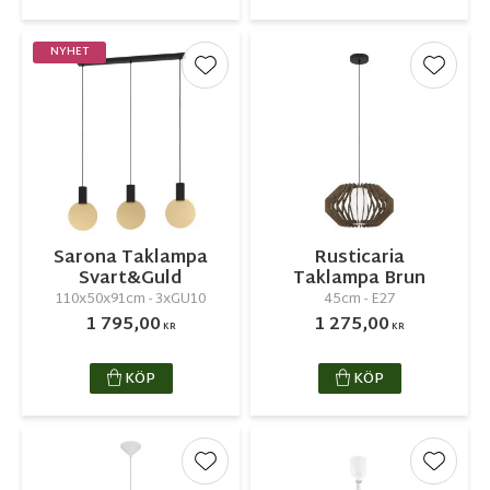
NYHET
Lägg till i favoriter
Lägg ti
Sarona Taklampa
Rusticaria
Svart&Guld
Taklampa Brun
110x50x91cm - 3xGU10
45cm - E27
1 795,00
1 275,00
KR
KR
KÖP
KÖP
Lägg till i favoriter
Lägg ti