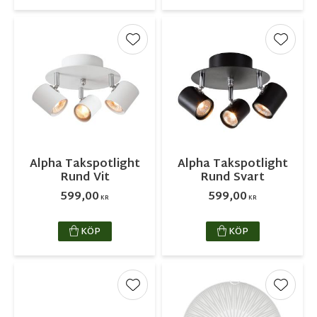
Lägg till i favoriter
Lägg ti
Alpha Takspotlight
Alpha Takspotlight
Rund Vit
Rund Svart
599,00
599,00
KR
KR
KÖP
KÖP
Lägg till i favoriter
Lägg ti