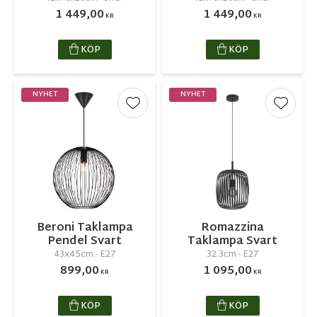
1 449,00
1 449,00
KR
KR
KÖP
KÖP
NYHET
NYHET
Lägg till i favoriter
Lägg ti
Beroni Taklampa
Romazzina
Pendel Svart
Taklampa Svart
43x45cm - E27
32.3cm - E27
899,00
1 095,00
KR
KR
KÖP
KÖP