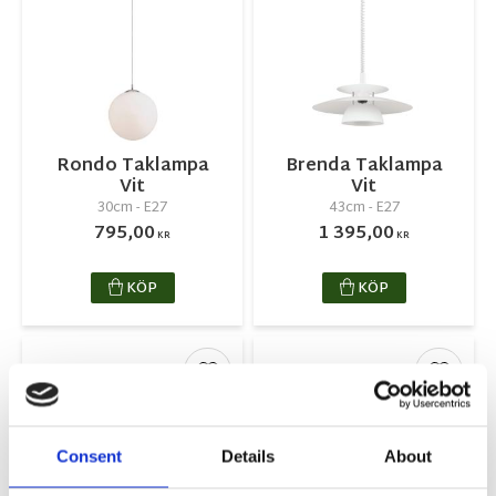
Rondo Taklampa
Brenda Taklampa
Vit
Vit
30cm - E27
43cm - E27
795,00
1 395,00
KR
KR
KÖP
KÖP
Lägg till i favoriter
Lägg ti
Consent
Details
About