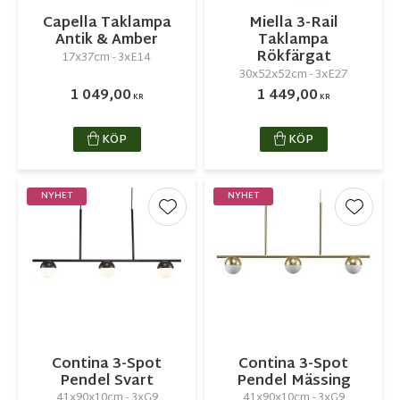
Capella Taklampa
Miella 3-Rail
Antik & Amber
Taklampa
Rökfärgat
17x37cm - 3xE14
30x52x52cm - 3xE27
1 049,00
1 449,00
KR
KR
KÖP
KÖP
NYHET
NYHET
Lägg till i favoriter
Lägg ti
Contina 3-Spot
Contina 3-Spot
Pendel Svart
Pendel Mässing
41x90x10cm - 3xG9
41x90x10cm - 3xG9