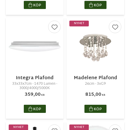
KÖP
KÖP
NYHET
Lägg till i favoriter
Lägg ti
Integra Plafond
Madelene Plafond
33x33x7cm - 1470 Lumen -
26cm - 3xG9
3000/4000/5000K
359,00
815,00
KR
KR
KÖP
KÖP
NYHET
NYHET