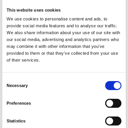
This website uses cookies
Square Pro
Mona Plafond
We use cookies to personalise content and ads, to
Plafond LED
Satin
provide social media features and to analyse our traffic.
45x45x7.4cm - 3060
31x94cm - E27
Lumen - 3000-5000K
We also share information about your use of our site with
699,00
449,00
our social media, advertising and analytics partners who
KR
KR
may combine it with other information that you’ve
provided to them or that they’ve collected from your use
KÖP
INFO
of their services.
Lägg till i favoriter
Lägg ti
Consent
Necessary
Selection
Preferences
Statistics
Klara Plafond
Molly Taklampa