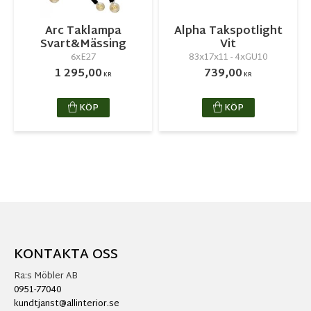
Arc Taklampa
Alpha Takspotlight
Svart&Mässing
Vit
6xE27
83x17x11 - 4xGU10
1 295,00
739,00
KR
KR
KÖP
KÖP
KONTAKTA OSS
Ra:s Möbler AB
0951-77040
kundtjanst@allinterior.se