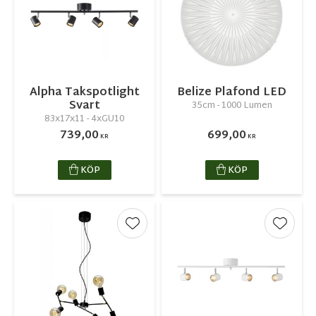
Alpha Takspotlight
Belize Plafond LED
Svart
35cm - 1000 Lumen
83x17x11 - 4xGU10
739,00
699,00
KR
KR
KÖP
KÖP
Lägg till i favoriter
Lägg ti