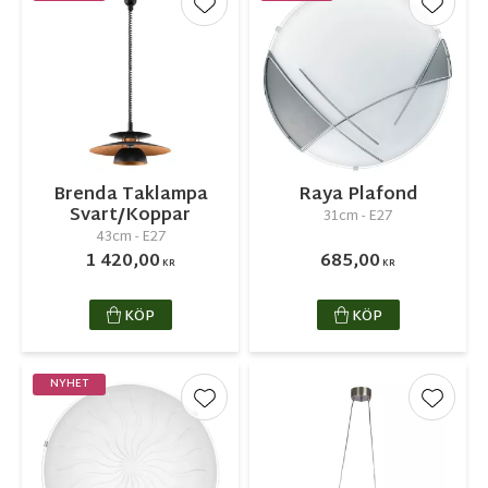
Lägg till i favoriter
Lägg ti
Brenda Taklampa
Raya Plafond
Svart/Koppar
31cm - E27
43cm - E27
1 420,00
685,00
KR
KR
KÖP
KÖP
NYHET
Lägg till i favoriter
Lägg ti