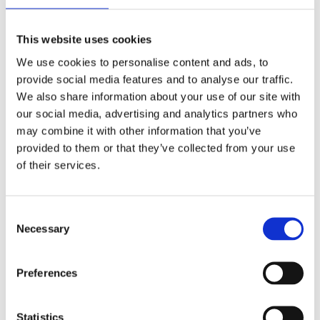
OBS! Hjärtat med text är vitt.
This website uses cookies
Different Design - Naturligt, äkta och handgjort.
Produkterna är handgjorda och därför inte helt
We use cookies to personalise content and ads, to
identiska.
provide social media features and to analyse our traffic.
Det kan förekomma mindre variationer på
We also share information about your use of our site with
storlekar, mönster och färger.
our social media, advertising and analytics partners who
may combine it with other information that you’ve
provided to them or that they’ve collected from your use
of their services.
MÅTT OCH SPECIFIKATIONER
Consent
Necessary
Selection
Visa alla produkter från Different Design
Preferences
RELATERADE PRODUKTER
Statistics