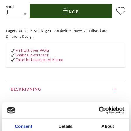
Antal
Lägg ti
KÖP
st
6 st i lager
Lagerstatus
Artikelnr
9855-2
Tillverkare
Different Design
Fri frakt över 995kr
Snabba leveranser
Enkel betalning med Klarna
BESKRIVNING
Vit julig mugg med söta små polkagrisstänger,
godisar och rosetter i rött. En fin klapp till den
som redan har allt. Eller varför inte till barnens
Consent
Details
About
pedagoger.