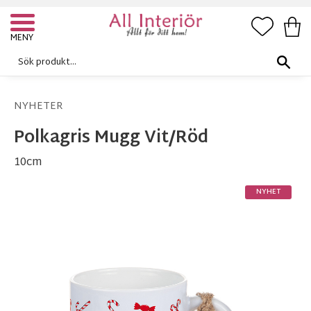
FAVORI
KUN
Meny
NYHETER
Polkagris Mugg Vit/Röd
10cm
NYHET