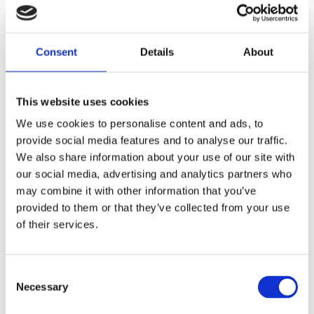
FLER FÄRGER
Consent
Details
About
This website uses cookies
Antal
Lägg ti
KÖP
We use cookies to personalise content and ads, to
st
provide social media features and to analyse our traffic.
We also share information about your use of our site with
1 st i lager
Lagerstatus
Artikelnr
KF10180
Tillverkare
our social media, advertising and analytics partners who
Skinnwille
may combine it with other information that you’ve
provided to them or that they’ve collected from your use
Fri frakt över 995kr
Snabba leveranser
of their services.
Enkel betalning med Klarna
Consent
Necessary
Selection
BESKRIVNING