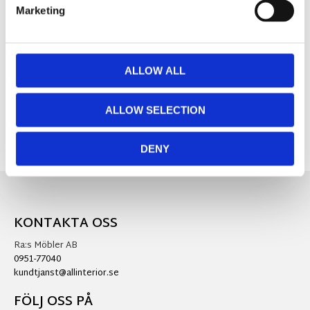
Marketing
MÅTT OCH SPECIFIKATIONER
ALLOW ALL
Visa alla produkter från Wikholm Form
ALLOW SELECTION
DENY
KONTAKTA OSS
Ra:s Möbler AB
0951-77040
kundtjanst@allinterior.se
FÖLJ OSS PÅ