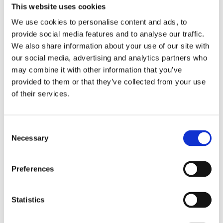
This website uses cookies
Antal
Lägg ti
KÖP
st
We use cookies to personalise content and ads, to
provide social media features and to analyse our traffic.
We also share information about your use of our site with
10 st i lager
Lagerstatus
Artikelnr
68920
Tillverkare
our social media, advertising and analytics partners who
Wikholm Form
may combine it with other information that you’ve
Fri frakt över 995kr
provided to them or that they’ve collected from your use
Snabba leveranser
of their services.
Enkel betalning med Klarna
Consent
Necessary
Selection
BESKRIVNING
Preferences
Vacker rund glasvas i en härlig olivgrön färg med
ribbat mönster som passar till de kortare
Statistics
snittblommorna. Vasen är även snygg att låta stå
framme utan blommor i.