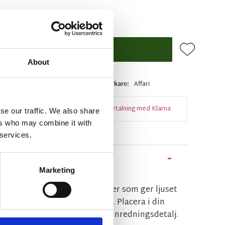
Lägg till i f
KÖP
About
i lager
Artikelnr
210-015-02
Tillverkare
Affari
Snabba leveranser
Enkel betalning med Klarna
se our traffic. We also share
ers who may combine it with
 services.
Marketing
lgrå färg med ett rillat mönster som ger ljuset
juset har en brinntid på ca 55h. Placera i din
ler ljusstake för en riktigt fin inredningsdetalj.