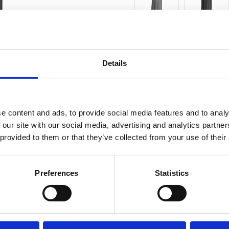
Antal
st
Details
4 st 
Lagerstatus
Fri frakt över 995kr
e content and ads, to provide social media features and to analy
 our site with our social media, advertising and analytics partn
 provided to them or that they’ve collected from your use of their
BESKRIVNING
Preferences
Statistics
Stilrent blockljus i ko
det lilla extra. Detta l
favoritlykta, ljusfat el