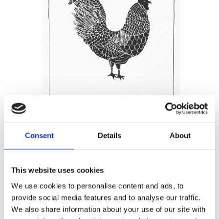
59,00
KR
Consent
Details
About
Antal
Lägg ti
KÖP
This website uses cookies
st
We use cookies to personalise content and ads, to
provide social media features and to analyse our traffic.
1 st i lager
Lagerstatus
Artikelnr
9287-73-009
Tillverkare
We also share information about your use of our site with
Svanefors