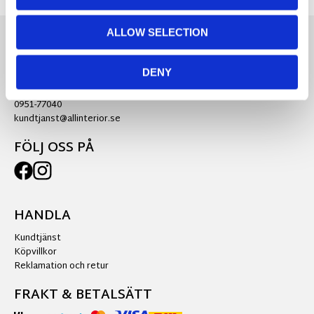
ALLOW SELECTION
KONTAKTA OSS
DENY
Ra:s Möbler AB
0951-77040
kundtjanst@allinterior.se
FÖLJ OSS PÅ
HANDLA
Kundtjänst
Köpvillkor
Reklamation och retur
FRAKT & BETALSÄTT