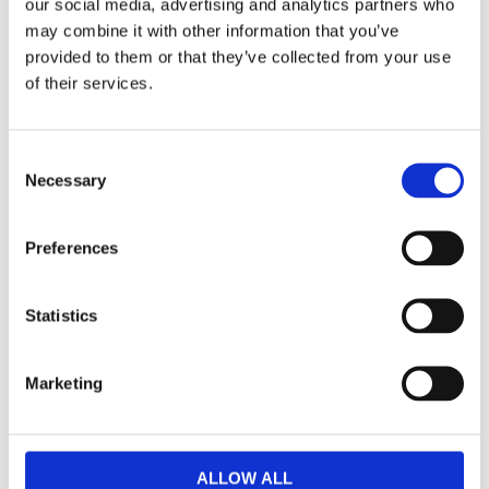
our social media, advertising and analytics partners who
may combine it with other information that you’ve
Fri frakt över 995kr
Snabba leveranser
provided to them or that they’ve collected from your use
Enkel betalning med Klarna
of their services.
Consent
Söt kökshandduk i vitt med en ståtlig tupp i svart
Necessary
Selection
som mönster nertill på handduken.
Mått:
50x70 cm
Preferences
Material:
100% Bomull
Tvätt:
40 Grader
Statistics
Visa alla produkter från Svanefors
Marketing
ALLOW ALL