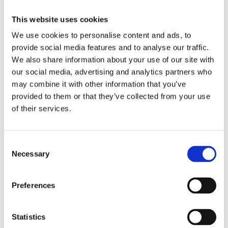
Antal
Lägg ti
KÖP
This website uses cookies
st
We use cookies to personalise content and ads, to
provide social media features and to analyse our traffic.
9 st i lager
Lagerstatus
Artikelnr
4863-95
Tillverkare
Mr Plant
We also share information about your use of our site with
our social media, advertising and analytics partners who
Fri frakt över 995kr
may combine it with other information that you’ve
Snabba leveranser
provided to them or that they’ve collected from your use
Enkel betalning med Klarna
of their services.
Consent
BESKRIVNING
Necessary
Selection
Vacker salviakvist i en vacker ljusgrön
Preferences
färg. Passar bra att knyta ihop en bukett eller
bara ha själv i en vas
Statistics
Perfekt för den som inte har gröna fingrar men