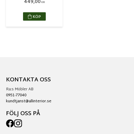
449,00
KR
KÖP
KONTAKTA OSS
Ra:s Möbler AB
0951-77040
kundtjanst@allinterior.se
FÖLJ OSS PÅ