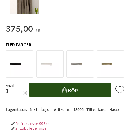
375,00
KR
FLER FÄRGER
Antal
Lägg ti
KÖP
st
5 st i lager
Lagerstatus
Artikelnr
13906
Tillverkare
Hasta
Fri frakt över 995kr
Snabba leveranser