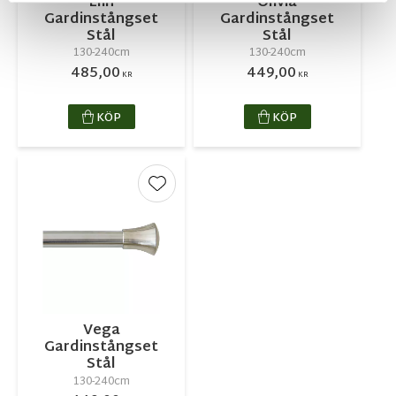
Elin
Olivia
Gardinstångset
Gardinstångset
Stål
Stål
130-240cm
130-240cm
485,00
449,00
KR
KR
KÖP
KÖP
Lägg till i favoriter
Vega
Gardinstångset
Stål
130-240cm