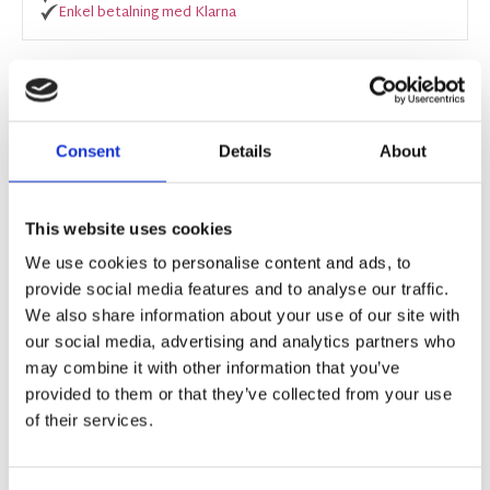
Enkel betalning med Klarna
BESKRIVNING
Consent
Details
About
Komplett gardinstång.
Innehåller justerbara stänger 130-240 cm, 2 st
This website uses cookies
ändknoppar, 3 st justerbara väggfästen (10,5-12
We use cookies to personalise content and ads, to
cm). I setet ingår även förlängningsdelar till
provide social media features and to analyse our traffic.
väggfästen (totalt max 14 cm ut från väggen)
We also share information about your use of our site with
som med fördel används till fönster med stora
our social media, advertising and analytics partners who
fönsterbrädor för att ge gardinen ett snyggt fall.
may combine it with other information that you’ve
provided to them or that they’ve collected from your use
Stången är av reglerbar längd 130-240 cm. Genom
of their services.
att gardinstången består av två stänger, där den
ena ligger i den andra kan du själv justera den
exakta längden av stången. Den inre stången har