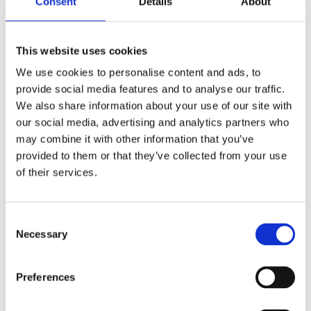
Consent
Details
About
Snabba leveranser
Enkel betalning med Klarna
This website uses cookies
We use cookies to personalise content and ads, to
BESKRIVNING
provide social media features and to analyse our traffic.
We also share information about your use of our site with
our social media, advertising and analytics partners who
Shelton soffbord är ett stilfullt soffbord med
may combine it with other information that you’ve
bordsskiva i massiv svartoljad ask och med svarta
provided to them or that they’ve collected from your use
metallben i rund profil.
of their services.
Soffbordet är FSC®-certifierad.
Att en möbel är FSC®-certifierad innebär att allt
Consent
trä kommer från ett ansvarsfullt skogsbruk som
Necessary
Selection
tar hänsyn till människor och miljö.
FSC står för Forest Stewardship Council® som är
en oberoende, internationell
Preferences
medlemsorganisation som verkar för ett