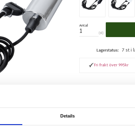
Antal
st
7 st i 
Lagerstatus
Fri frakt över 995kr
BESKRIVNING
Stil är ett upphäng me
Details
kromfärgad metall. Sla
behov. Kombinera med e