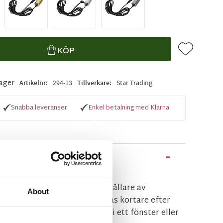
Lägg till i f
KÖP
lager
Artikelnr
294-13
Tillverkare
Star Trading
Snabba leveranser
Enkel betalning med Klarna
d svart textilsladd och lamphållare av
About
dden är 3,5m och kan regleras kortare efter
n snygg ljuskälla och häng i ett fönster eller