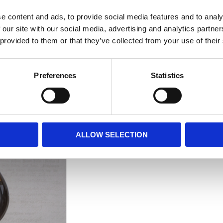
över en bardisk.
e content and ads, to provide social media features and to analy
 our site with our social media, advertising and analytics partn
MÅTT OCH SPECIFIKA
 provided to them or that they’ve collected from your use of their
Visa alla produkter frå
Preferences
Statistics
ALLOW SELECTION