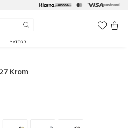
FAVORITE
KUNDV
L
MATTOR
 E27 Krom