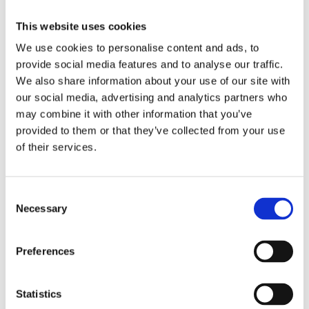
Antal
Lägg ti
KÖP
This website uses cookies
st
We use cookies to personalise content and ads, to
provide social media features and to analyse our traffic.
2 st i lager
Lagerstatus
Artikelnr
220442-444-09
Tillverkare
Fondaco
We also share information about your use of our site with
our social media, advertising and analytics partners who
Fri frakt över 995kr
may combine it with other information that you’ve
Snabba leveranser
provided to them or that they’ve collected from your use
Enkel betalning med Klarna
of their services.
Consent
BESKRIVNING
Necessary
Selection
Stilrent kuddfodral med sydda veck som skapar
Preferences
en vågig struktur, slät baksida och dekorativa
tofsar i hörnen.
Statistics
Kuddfodralet blir ett elegant tillskott i rummet