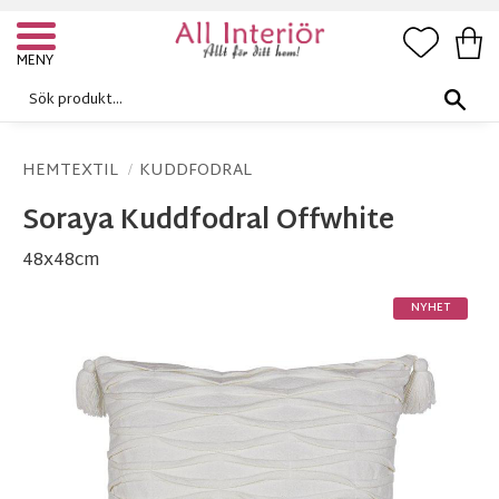
FAVORI
KUN
Meny
HEMTEXTIL
KUDDFODRAL
Soraya Kuddfodral Offwhite
48x48cm
NYHET