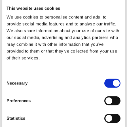
This website uses cookies
Fri frakt över 995kr
Snabba leveranser
We use cookies to personalise content and ads, to
Enkel betalning med Klarna
provide social media features and to analyse our traffic.
We also share information about your use of our site with
our social media, advertising and analytics partners who
may combine it with other information that you’ve
BESKRIVNING
provided to them or that they’ve collected from your use
of their services.
Tempo Multi är en handvävd ullmatta med ett
gåsögamönster i lite större skala. Den något
Consent
större skalan gör att mattan både känns
Necessary
Selection
traditionell men samtidigt fräsch och modern.
Den behagligt melerade färgpaletten är mjukt
grå. Tempo har med sitt ständigt aktuella
Preferences
mönster en tidlös känsla som harmonierar väl
med de flesta hem och stilar. En slät ullmatta som
Statistics
Tempo är lätt att sköta och passar därför bra att