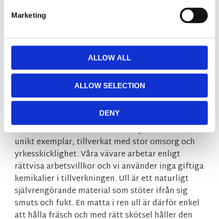
placera även i kök eller matsal. Tjockleken är ca 1
cm.
Marketing
Passar många inredningsstilar
Slitstark och lättskött
ALLOW ALL
Fungerar även i kök och matrum
Tidlös design
Handvävd ullmatta
ALLOW SELECTION
Tempo vävs för hand i Indien av erfarna
DENY
hantverkare, därför kan små skillnader i nyans
och vävstruktur förekomma. Varje matta är ett
unikt exemplar, tillverkat med stor omsorg och
yrkesskicklighet. Våra vävare arbetar enligt
rättvisa arbetsvillkor och vi använder inga giftiga
kemikalier i tillverkningen. Ull är ett naturligt
självrengörande material som stöter ifrån sig
smuts och fukt. En matta i ren ull är därför enkel
att hålla fräsch och med rätt skötsel håller den