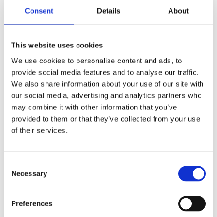
Consent
Details
About
This website uses cookies
Antal
We use cookies to personalise content and ads, to
Lägg ti
KÖP
st
provide social media features and to analyse our traffic.
We also share information about your use of our site with
our social media, advertising and analytics partners who
2 st i lager
Lagerstatus
Artikelnr
46270-90
Tillverkare
may combine it with other information that you’ve
Cottex
provided to them or that they’ve collected from your use
Fri frakt över 995kr
of their services.
Snabba leveranser
Enkel betalning med Klarna
Consent
Necessary
Selection
Fönsterlampa i vitt med utstansat mönster.
Preferences