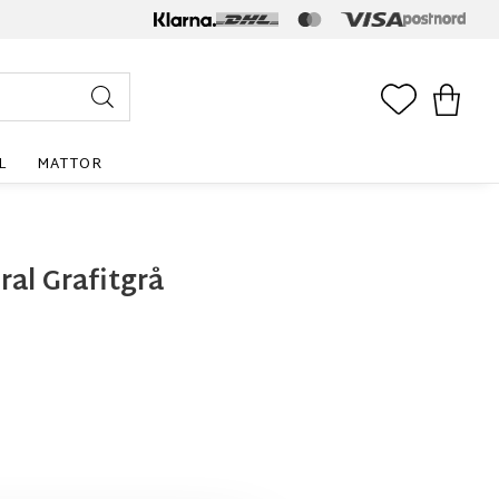
FAVORITE
KUNDV
L
MATTOR
al Grafitgrå