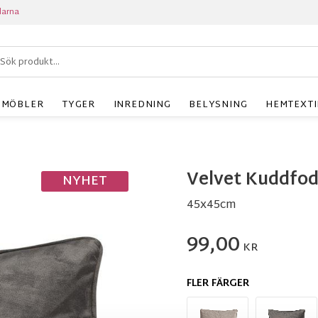
larna
MÖBLER
TYGER
INREDNING
BELYSNING
HEMTEXTI
Velvet Kuddfodr
NYHET
45x45cm
99,00
KR
FLER FÄRGER