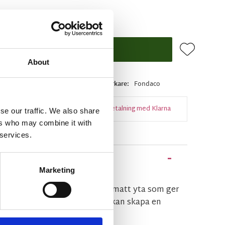
Lägg till i f
KÖP
About
ger
Artikelnr
530001-444-86
Tillverkare
Fondaco
Snabba leveranser
Enkel betalning med Klarna
se our traffic. We also share
ers who may combine it with
 services.
Marketing
 i grafitgrå med en distinkt matt yta som ger
ofistikerat utseende. Sammet kan skapa en
h ombonat.