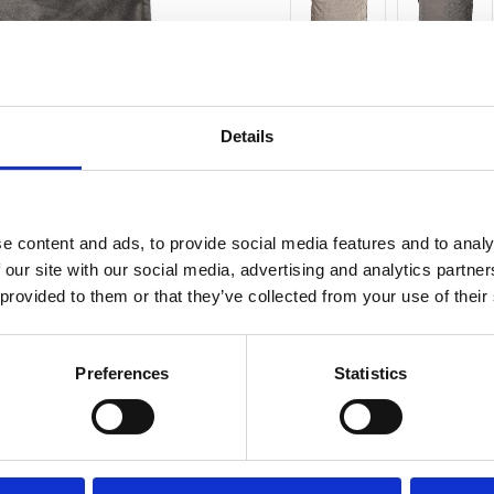
Antal
st
Details
4 st i la
Lagerstatus
Fri frakt över 995kr
e content and ads, to provide social media features and to analy
 our site with our social media, advertising and analytics partn
 provided to them or that they’ve collected from your use of their
BESKRIVNING
Preferences
Statistics
Ett sammetskuddfodral
dem ett tidlöst och s
känsla av både lyx oc