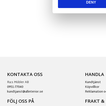
DENY
KONTAKTA OSS
HANDLA
Ra:s Möbler AB
Kundtjänst
0951-77040
Köpvillkor
kundtjanst@allinterior.se
Reklamation o
FÖLJ OSS PÅ
FRAKT &