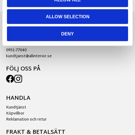
ALLOW SELECTION
KONTAKTA OSS
DENY
Ra:s Möbler AB
0951-77040
kundtjanst@allinterior.se
FÖLJ OSS PÅ
HANDLA
Kundtjänst
Köpvillkor
Reklamation och retur
FRAKT & BETALSÄTT