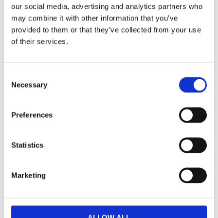
our social media, advertising and analytics partners who
Fri frakt över 995kr
may combine it with other information that you’ve
Snabba leveranser
provided to them or that they’ve collected from your use
Enkel betalning med Klarna
of their services.
Consent
BESKRIVNING
Necessary
Selection
Tidlös metervara med vackra löv.
Preferences
MÅTT OCH SPECIFIKATIONER
Statistics
Visa alla produkter från Redlunds
Marketing
ALLOW ALL