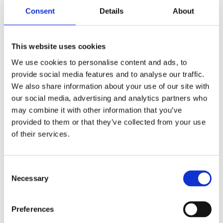
Snabba leveranser
Consent
Details
About
Enkel betalning med Klarna
This website uses cookies
We use cookies to personalise content and ads, to
BESKRIVNING
provide social media features and to analyse our traffic.
We also share information about your use of our site with
Denna stilrena vägghylla med två hyllplan är mer
our social media, advertising and analytics partners who
än bara förvaring, den är en formstark
may combine it with other information that you’ve
inredningsdetalj som sätter tonen i rummet. Med
provided to them or that they’ve collected from your use
sin enkla men genomtänkta design i brun ek och
of their services.
ekfaner skapar hyllan en varm och modern
känsla, perfekt för det stilmedvetna hemmet.
Consent
Necessary
Använd den ensam för ett minimalistiskt uttryck
Selection
eller kombinera flera tillsammans för att bygga
en helhet. En enkel hylla som förenar funktion
Preferences
med form och som verkligen tillför karaktär och