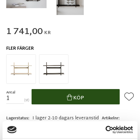
1 741,00
KR
FLER FÄRGER
Antal
Lägg ti
KÖP
st
I lager 2-10 dagars leveranstid
Lagerstatus
Artikelnr
128412
Tillverkare
Rowico Home
Fri hemleverans över 995kr