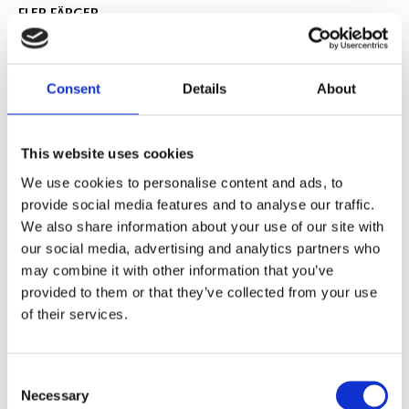
FLER FÄRGER
Consent
Details
About
Lägg till i favoriter
This website uses cookies
BEVAKA
We use cookies to personalise content and ads, to
provide social media features and to analyse our traffic.
Slutsåld
We also share information about your use of our site with
Lagerstatus
Artikelnr
116909
Tillverkare
Rowico Home
our social media, advertising and analytics partners who
may combine it with other information that you’ve
Fri hemleverans över 995kr
provided to them or that they’ve collected from your use
Snabba leveranser
of their services.
Enkel betalning med Klarna
Consent
Necessary
Selection