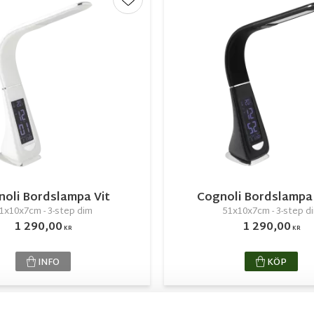
r
Lägg till i favoriter
oli Bordslampa Vit
Cognoli Bordslampa
1x10x7cm - 3-step dim
51x10x7cm - 3-step d
1 290,00
1 290,00
KR
KR
INFO
KÖP
NYHET