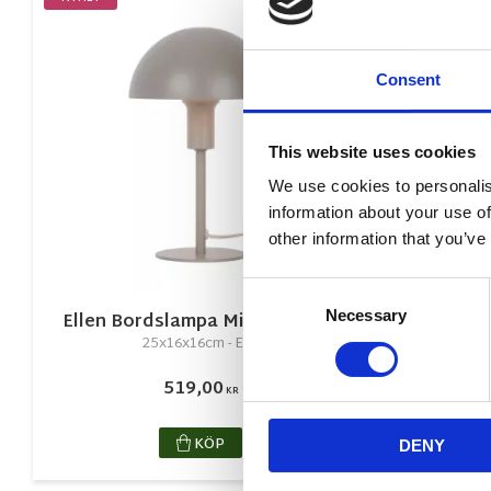
Lägg till i favorite
Consent
This website uses cookies
We use cookies to personalis
information about your use of
other information that you’ve
Consent
Necessary
Selection
Ellen Bordslampa Mini Lys Brun
Ken
25x16x16cm - E14
519,00
KR
KÖP
DENY