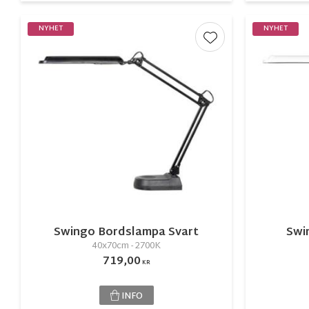
NYHET
NYHET
Lägg till i favorite
Swingo Bordslampa Svart
Swi
40x70cm - 2700K
719,00
KR
INFO