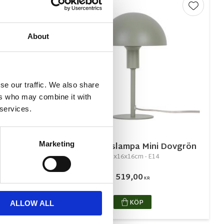
Lägg till i favoriter
Lägg till
About
se our traffic. We also share
ers who may combine it with
 services.
Marketing
-7kg
Ellen Bordslampa Mini Dovgrön
25x16x16cm - E14
519,00
KR
KÖP
ALLOW ALL