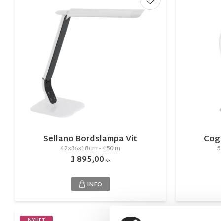
Lägg till i favorite
Sellano Bordslampa Vit
Cogn
42x36x18cm - 450lm
5
1 895,00
KR
INFO
NYHET
NYHET