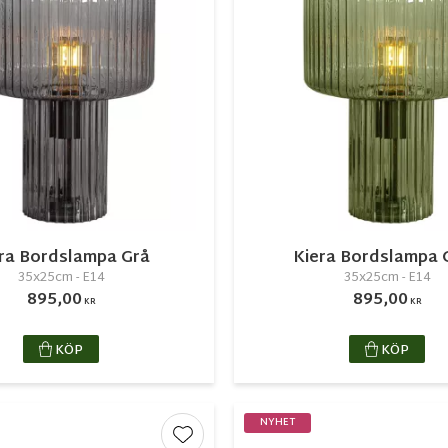
ra Bordslampa Grå
Kiera Bordslampa 
35x25cm - E14
35x25cm - E14
895,00
895,00
KR
KR
KÖP
KÖP
NYHET
r
Lägg till i favoriter