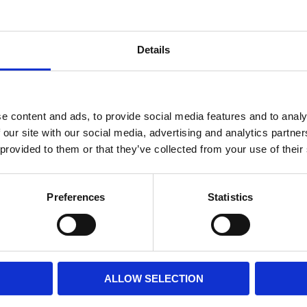
r
Lägg till i favoriter
Details
e content and ads, to provide social media features and to analy
 our site with our social media, advertising and analytics partn
 provided to them or that they’ve collected from your use of their
Preferences
Statistics
sington Bordslampa
Saltstenslampa 5
Mässing
25-28cm - E14
50x27x12cm - E14
539,00
469,00
KR
KR
KÖP
KÖP
ALLOW SELECTION