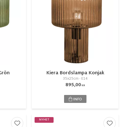
Grön
Kiera Bordslampa Konjak
35x25cm - E14
895,00
KR
INFO
NYHET
Lägg till i favoriter
Lägg till