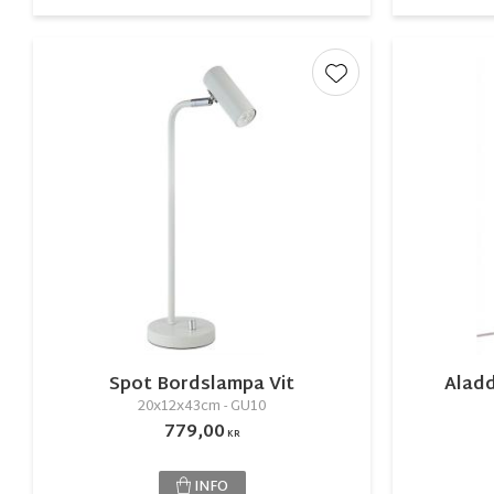
Lägg till i favorite
Spot Bordslampa Vit
Alad
20x12x43cm - GU10
779,00
KR
INFO