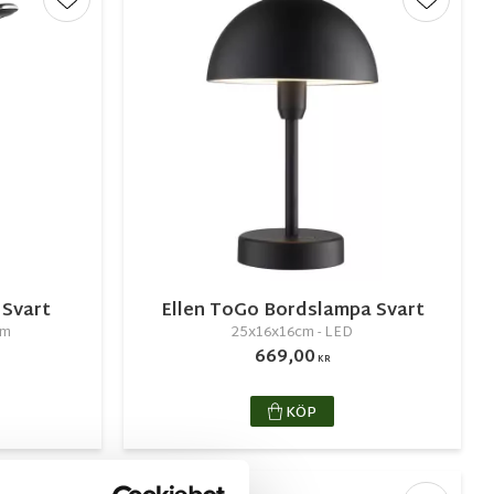
Lägg till i favoriter
Lägg till
 Svart
Ellen ToGo Bordslampa Svart
im
25x16x16cm - LED
669,00
KR
KÖP
NYHET