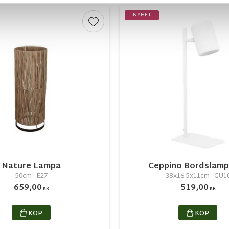
NYHET
r
Lägg till i favoriter
Nature Lampa
Ceppino Bordslamp
50cm - E27
38x16.5x11cm - GU1
659,00
519,00
KR
KR
KÖP
KÖP