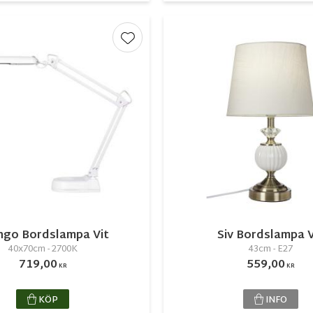
r
Lägg till i favoriter
ngo Bordslampa Vit
Siv Bordslampa V
40x70cm - 2700K
43cm - E27
719,00
559,00
KR
KR
KÖP
INFO