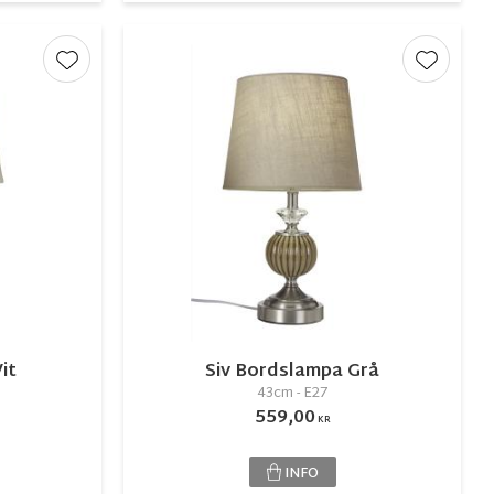
Lägg till i favoriter
Lägg till
it
Siv Bordslampa Grå
43cm - E27
559,00
KR
INFO