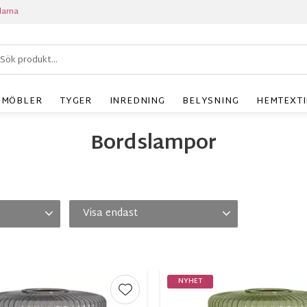
larna
MÖBLER
TYGER
INREDNING
BELYSNING
HEMTEXTI
Bordslampor
Visa endast
eta
1
Finns i lager
15
NYHET
r
Lägg till i favoriter