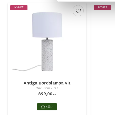
NYHET
NYHET
Lägg till i favorite
Antiga Bordslampa Vit
26x50cm - E27
899,00
KR
KÖP