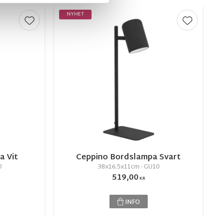
NYHET
Lägg till i favoriter
Lägg till
a Vit
Ceppino Bordslampa Svart
0
38x16.5x11cm - GU10
519,00
KR
INFO