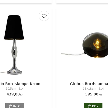
r
Lägg till i favoriter
din Bordslampa Krom
Globus Bordslampa
50.5cm - E14
18x18cm - E14
439,00
595,00
KR
KR
INFO
KÖP