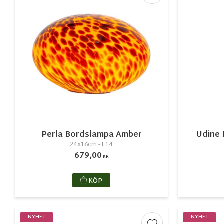
Perla Bordslampa Amber
Udine 
24x16cm - E14
679,00
KR
KÖP
NYHET
NYHET