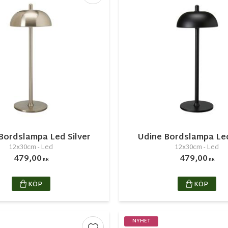
Bordslampa Led Silver
Udine Bordslampa Le
12x30cm - Led
12x30cm - Led
479,00
479,00
KR
KR
KÖP
KÖP
NYHET