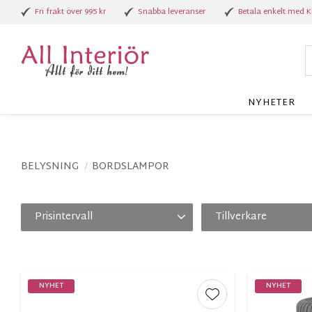
Fri frakt över 995 kr
Snabba leveranser
Betala enkelt med K
NYHETER
BELYSNING
BORDSLAMPOR
Prisintervall
Tillverkare
249
1 895
AH Belysning
2
An
Cottex
8
Different Design
1
NYHET
NYHET
Visa fler
Lägg till i favorite