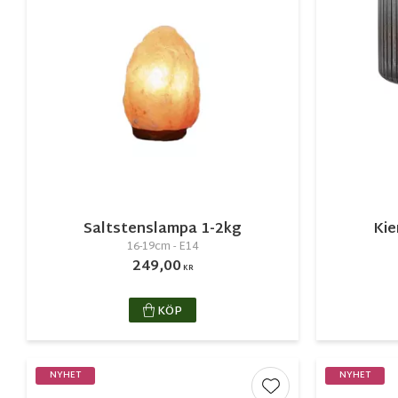
Saltstenslampa 1-2kg
Kie
16-19cm - E14
249,00
KR
KÖP
NYHET
NYHET
Lägg till i favorite