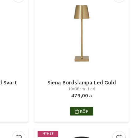
d Svart
Siena Bordslampa Led Guld
10x38cm - Led
479,00
KR
KÖP
NYHET