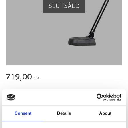
SLUTSÅLD
719,00
KR
FLER FÄRGER
Consent
Details
About