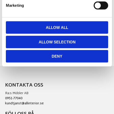
Marketing
MÅTT OCH SPECIFIKATIONER
ALLOW ALL
Visa alla produkter från AH Belysning
ALLOW SELECTION
DENY
KONTAKTA OSS
Ra:s Möbler AB
0951-77040
kundtjanst@allinterior.se