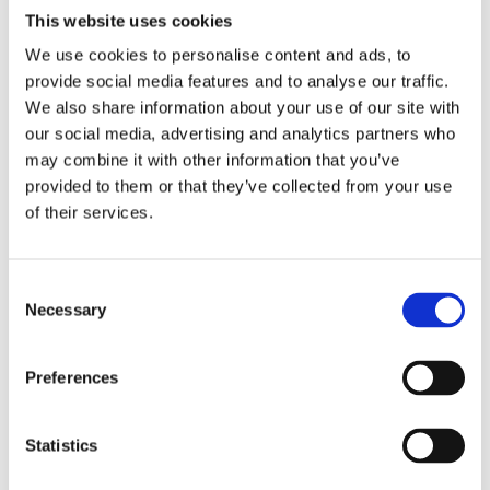
Lägg till i favoriter
This website uses cookies
We use cookies to personalise content and ads, to
BEVAKA
provide social media features and to analyse our traffic.
We also share information about your use of our site with
Slutsåld
Lagerstatus
Artikelnr
501-16
Tillverkare
our social media, advertising and analytics partners who
AH Belysning
may combine it with other information that you’ve
provided to them or that they’ve collected from your use
Fri frakt över 995kr
Snabba leveranser
of their services.
Enkel betalning med Klarna
Consent
Necessary
Selection
BESKRIVNING
Preferences
Klassisk skrivbordslampa. Ledbar armatur med
ett PL lysrör på 11W som ger en bra
Statistics
arbetsbelysning. Strömbrytare på lamphuvudet.
Ljuskälla ingår. Bördsfäste kan köpas till separat.