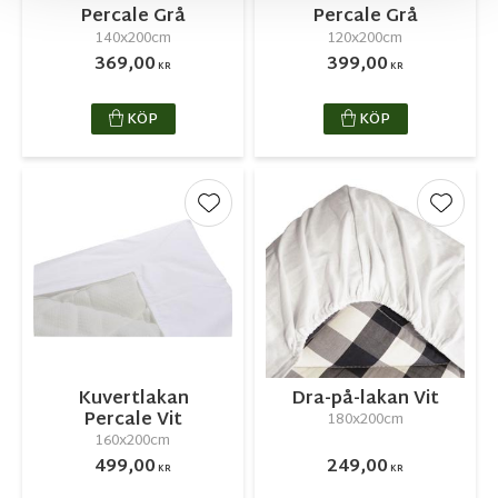
Percale Grå
Percale Grå
140x200cm
120x200cm
369,00
399,00
KR
KR
KÖP
KÖP
Lägg till i favoriter
Lägg ti
Kuvertlakan
Dra-på-lakan Vit
Percale Vit
180x200cm
160x200cm
499,00
249,00
KR
KR