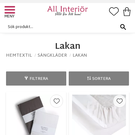
FAVORI
KUN
Meny
Lakan
HEMTEXTIL
SÄNGKLÄDER
LAKAN
FILTRERA
SORTERA
Lägg till i favoriter
Lägg ti