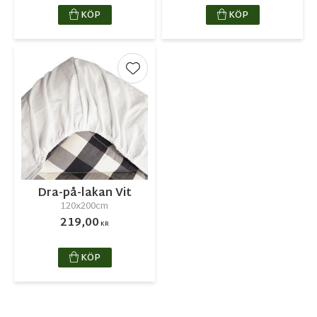
KÖP
KÖP
Lägg till i favoriter
Dra-på-lakan Vit
120x200cm
219,00
KR
KÖP