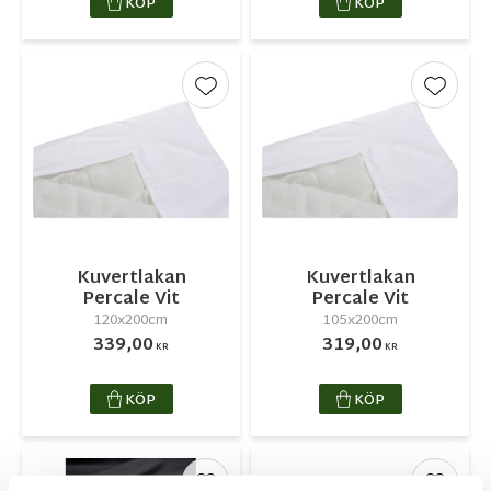
KÖP
KÖP
Lägg till i favoriter
Lägg ti
Kuvertlakan
Kuvertlakan
Percale Vit
Percale Vit
120x200cm
105x200cm
339,00
319,00
KR
KR
KÖP
KÖP