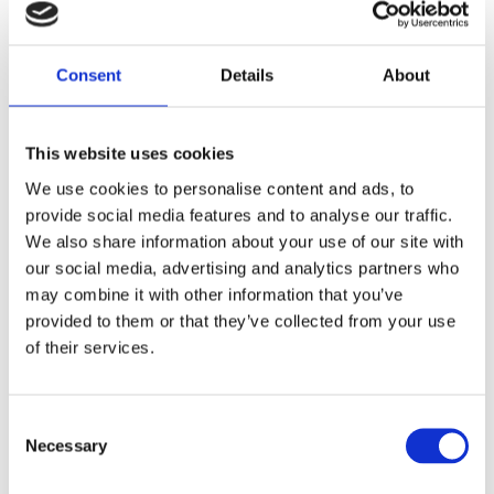
Lägg till i favoriter
Lägg ti
Consent
Details
About
This website uses cookies
Kuvertlakan
Kuvertlakan
We use cookies to personalise content and ads, to
Percale Grå
Percale Vit
provide social media features and to analyse our traffic.
105x200cm
140x200cm
We also share information about your use of our site with
319,00
369,00
KR
KR
our social media, advertising and analytics partners who
may combine it with other information that you’ve
KÖP
KÖP
provided to them or that they’ve collected from your use
of their services.
Lägg till i favoriter
Lägg ti
Consent
Necessary
Selection