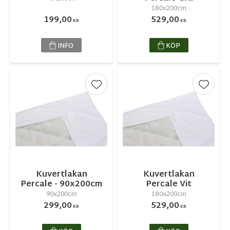
180x200cm
199,00
529,00
KR
KR
INFO
KÖP
Lägg till i favoriter
Lägg ti
Kuvertlakan
Kuvertlakan
Percale - 90x200cm
Percale Vit
90x200cm
180x200cm
299,00
529,00
KR
KR