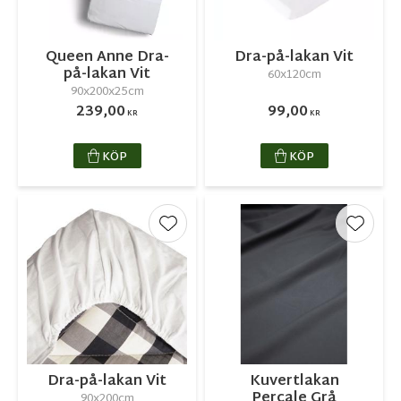
Queen Anne Dra-
Dra-på-lakan Vit
på-lakan Vit
60x120cm
90x200x25cm
239,00
99,00
KR
KR
KÖP
KÖP
Lägg till i favoriter
Lägg ti
Dra-på-lakan Vit
Kuvertlakan
Percale Grå
90x200cm