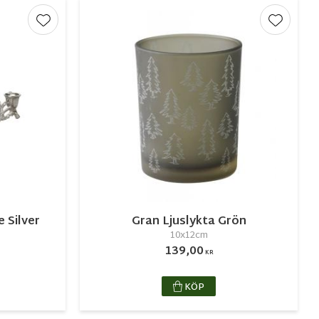
Lägg till i favoriter
Lägg till
 Silver
Gran Ljuslykta Grön
10x12cm
139,00
KR
KÖP