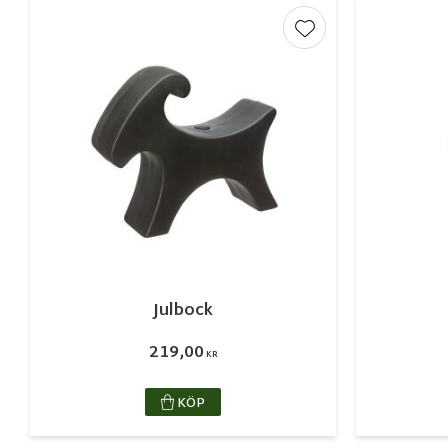
Lägg till i favorite
Julbock
219,00
KR
KÖP