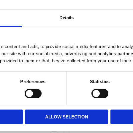
r
Lägg till i favoriter
Details
e content and ads, to provide social media features and to analy
 our site with our social media, advertising and analytics partn
 provided to them or that they’ve collected from your use of their
Preferences
Statistics
järna Ljuslykta Silver
Felicia Ljusstake 4 K
20x20cm
16.2x22.8cm
109,00
309,00
KR
KR
KÖP
KÖP
ALLOW SELECTION