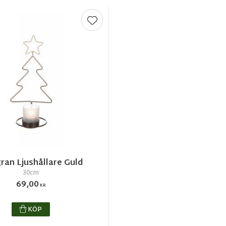
r
Lägg till i favoriter
ran Ljushållare Guld
30cm
69,00
KR
KÖP