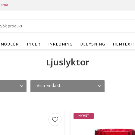
larna
MÖBLER
TYGER
INREDNING
BELYSNING
HEMTEXTI
Ljuslyktor
Visa endast
ration
1
Finns i lager
23
NYHET
r
Lägg till i favoriter