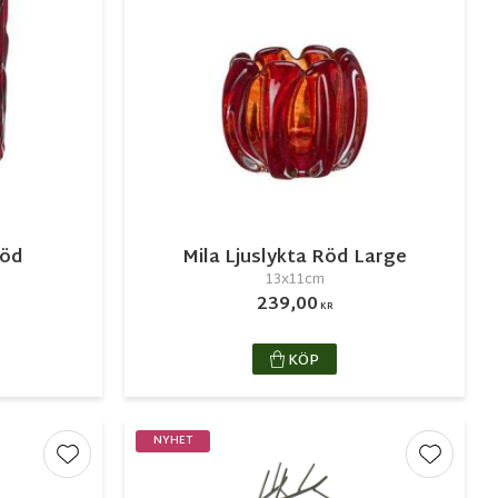
Röd
Mila Ljuslykta Röd Large
13x11cm
239,00
KR
KÖP
NYHET
Lägg till i favoriter
Lägg till