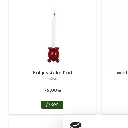
Kulljusstake Röd
Wint
4x5cm
79,00
KR
KÖP