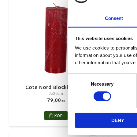
Lägg till i favorite
Consent
This website uses cookies
We use cookies to personalis
information about your use of
other information that you’ve
Consent
Necessary
Selection
Cote Nord Blockljus Röd
Ljusst
7x20cm
79,00
KR
KÖP
DENY