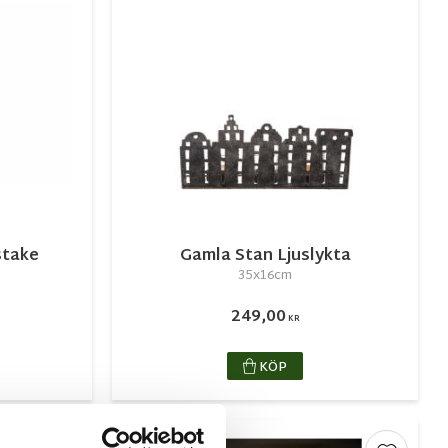
stake
Gamla Stan Ljuslykta
35x16cm
249,00
KR
KÖP