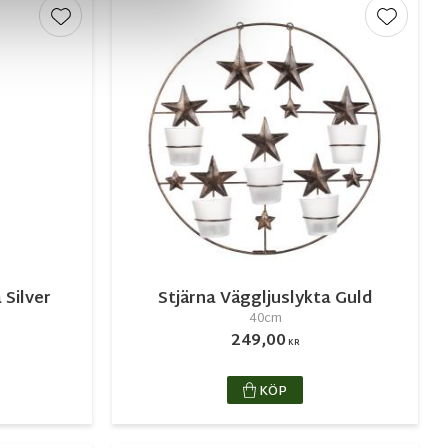
Lägg till i favoriter
Lägg till
 Silver
Stjärna Väggljuslykta Guld
40cm
249,00
KR
KÖP