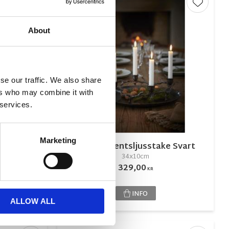
Lägg till i favoriter
Lägg till
About
se our traffic. We also share
ers who may combine it with
 services.
Marketing
ronljus
Gren Adventsljusstake Svart
34x10cm
329,00
KR
INFO
ALLOW ALL