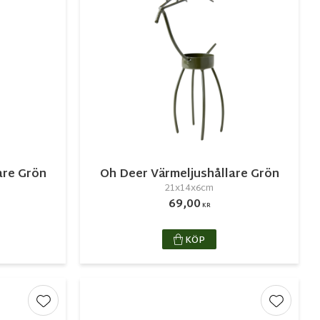
are Grön
Oh Deer Värmeljushållare Grön
21x14x6cm
69,00
KR
KÖP
Lägg till i favoriter
Lägg till