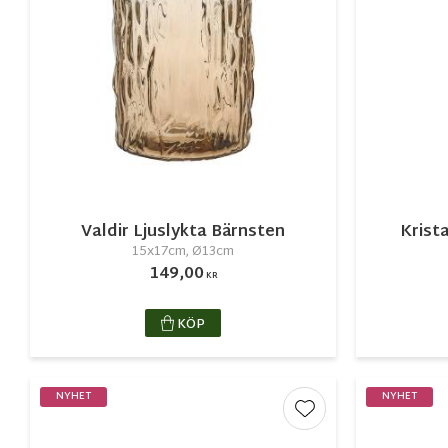
Valdir Ljuslykta Bärnsten
Krist
15x17cm, Ø13cm
149,00
KR
KÖP
NYHET
NYHET
Lägg till i favorite