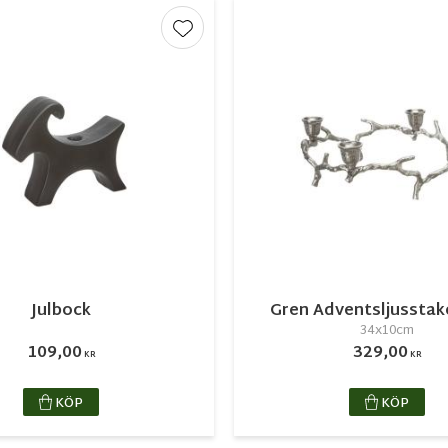
r
Lägg till i favoriter
Julbock
Gren Adventsljusstake
34x10cm
109,00
329,00
KR
KR
KÖP
KÖP