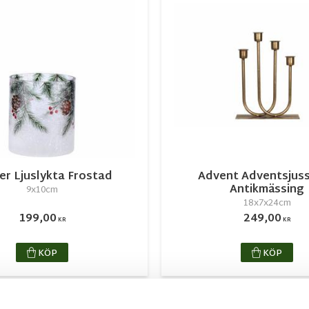
er Ljuslykta Frostad
Advent Adventsjus
Antikmässing
9x10cm
18x7x24cm
199,00
249,00
KR
KR
KÖP
KÖP