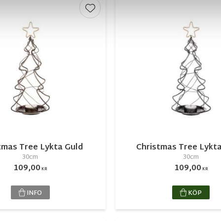
r
Lägg till i favoriter
tmas Tree Lykta Guld
Christmas Tree Lykta
30cm
30cm
109,00
109,00
KR
KR
INFO
KÖP