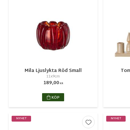
Mila Ljuslykta Röd Small
Tom
11x9cm
189,00
KR
KÖP
NYHET
NYHET
Lägg till i favorite