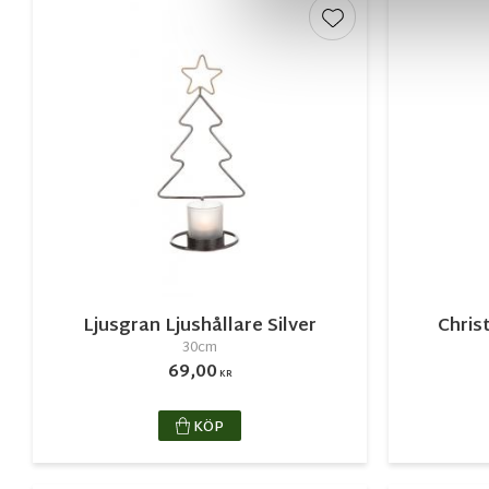
Lägg till i favorite
Ljusgran Ljushållare Silver
Chris
30cm
69,00
KR
KÖP