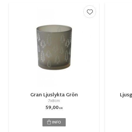
Lägg till i favorite
Gran Ljuslykta Grön
Ljusg
7x8cm
59,00
KR
INFO