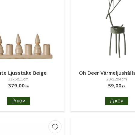
te Ljusstake Beige
Oh Deer Värmeljushåll
31x5x11cm
20x12x4cm
379,00
59,00
KR
KR
KÖP
KÖP
r
Lägg till i favoriter