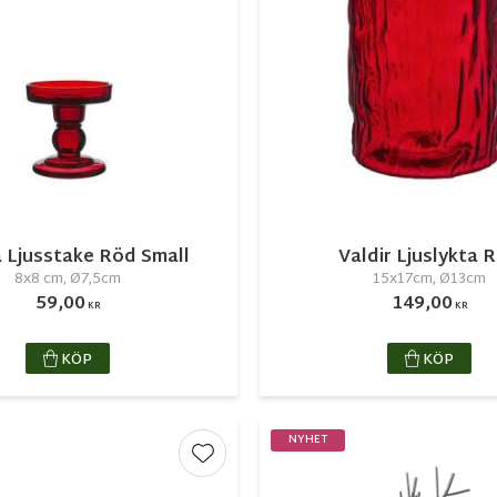
a Ljusstake Röd Small
Valdir Ljuslykta 
8x8 cm, Ø7,5cm
15x17cm, Ø13cm
59,00
149,00
KR
KR
KÖP
KÖP
NYHET
r
Lägg till i favoriter