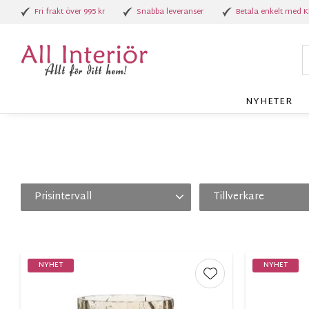
Fri frakt över 995 kr
Snabba leveranser
Betala enkelt med K
NYHETER
Prisintervall
Tillverkare
59
379
Affari
3
Alot Deco
Consilimo
2
Different Design
7
NYHET
NYHET
Visa fler
Lägg till i favorite