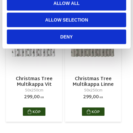
ALLOW ALL
KÖP
KÖP
ALLOW SELECTION
NYHET
NYHET
Lägg till i favoriter
Lägg till 
DENY
Christmas Tree
Christmas Tree
Multikappa Vit
Multikappa Linne
50x250cm
50x250cm
299,00
299,00
KR
KR
KÖP
KÖP