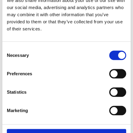
We also share information about your use of our site with
our social media, advertising and analytics partners who
Visa alla produkter från Redlunds
may combine it with other information that you’ve
provided to them or that they’ve collected from your use
of their services.
RELATERADE PRODUKTER
NYHET
NYHET
Consent
Lägg till i favoriter
Lägg till 
Necessary
Selection
Preferences
Statistics
Christmas Tree
Christmas Tree
Multilängder Vit
Multilängder
Marketing
Linne
120x250cm - 2-pack
120x250cm - 2-pack
569,00
569,00
KR
KR