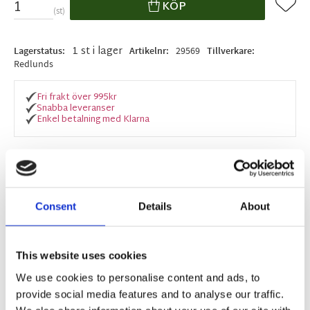
Lägg ti
KÖP
st
1 st i lager
Lagerstatus
Artikelnr
29569
Tillverkare
Redlunds
Fri frakt över 995kr
Snabba leveranser
Enkel betalning med Klarna
BESKRIVNING
Consent
Details
About
Multibandskappa i julmönster med retro-känsla.
Mönster skapat av svensk designer.
This website uses cookies
We use cookies to personalise content and ads, to
MÅTT OCH SPECIFIKATIONER
provide social media features and to analyse our traffic.