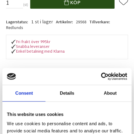
Lägg ti
KÖP
st
1 st i lager
Lagerstatus
Artikelnr
29568
Tillverkare
Redlunds
Fri frakt över 995kr
Snabba leveranser
Enkel betalning med Klarna
BESKRIVNING
Consent
Details
About
Söta multibandslängder i 2-pack med mönster
skapat av svensk designer. Slubkvalité för vacker
effekt, overlock nertill.
This website uses cookies
We use cookies to personalise content and ads, to
provide social media features and to analyse our traffic.
MÅTT OCH SPECIFIKATIONER