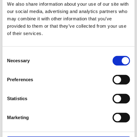
We also share information about your use of our site with
our social media, advertising and analytics partners who
may combine it with other information that you’ve
Visa alla produkter från Redlunds
provided to them or that they’ve collected from your use
of their services.
RELATERADE PRODUKTER
Consent
NYHET
NYHET
Necessary
Selection
Lägg till i favoriter
Lägg till 
Preferences
Statistics
Christmas Tree
Christmas Tree
Multilängder Vit
Multilängder
Marketing
Linne
120x250cm - 2-pack
120x250cm - 2-pack