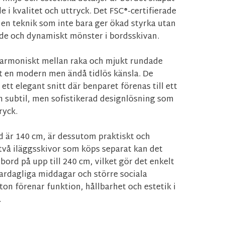
de i kvalitet och uttryck. Det FSC®-certifierade
, en teknik som inte bara ger ökad styrka utan
nde och dynamiskt mönster i bordsskivan.
armoniskt mellan raka och mjukt rundade
det en modern men ändå tidlös känsla. De
ett elegant snitt där benparet förenas till ett
 subtil, men sofistikerad designlösning som
ryck.
d är 140 cm, är dessutom praktiskt och
r två iläggsskivor som köps separat kan det
t bord på upp till 240 cm, vilket gör det enkelt
ardagliga middagar och större sociala
n förenar funktion, hållbarhet och estetik i
.