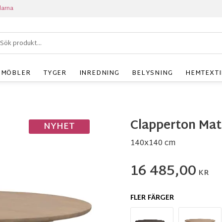
larna
MÖBLER
TYGER
INREDNING
BELYSNING
HEMTEXTI
Clapperton Mat
NYHET
140x140 cm
16 485,00
KR
FLER FÄRGER