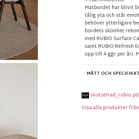
YTBEHANDLING:
Matbordet har blivit 
tålig yta och står emot
behöver ytterligare b
bordets skönhet rekom
med RUBIO Surface Care
samt RUBIO Refresh Ec
upp till 4 ggr per år).
MÅTT OCH SPECIFIKA
skotselrad_rubio.p
Visa alla produkter fr