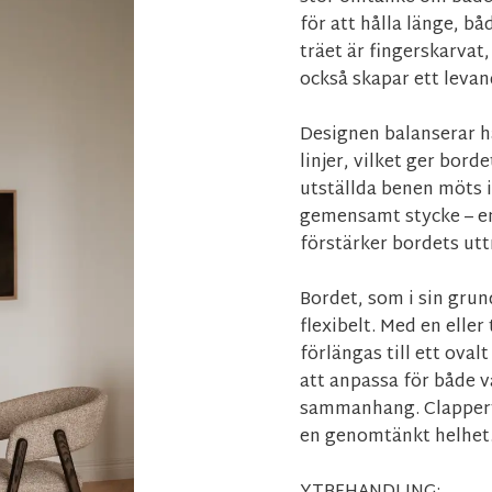
för att hålla länge, bå
träet är fingerskarvat
också skapar ett leva
Designen balanserar h
linjer, vilket ger bor
utställda benen möts i 
gemensamt stycke – en
förstärker bordets utt
Bordet, som i sin grun
flexibelt. Med en elle
förlängas till ett oval
att anpassa för både v
sammanhang. Clapperto
en genomtänkt helhet