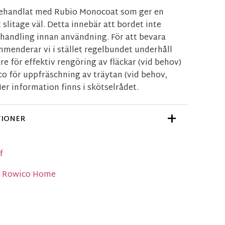
behandlat med Rubio Monocoat som ger en
 slitage väl. Detta innebär att bordet inte
ehandling innan användning. För att bevara
menderar vi i stället regelbundet underhåll
 för effektiv rengöring av fläckar (vid behov)
o för uppfräschning av träytan (vid behov,
 Mer information finns i skötselrådet.
TIONER
df
ån Rowico Home