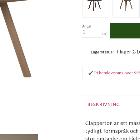
Antal
st
I lager 2-
Lagerstatus
Fri hemleverans över 99
BESKRIVNING
Clapperton är ett mass
tydligt formspråk och 
stor omtanke om både m