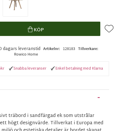
Lägg till i f
KÖP
10 dagars leveranstid
Artikelnr
128183
Tillverkare
Rowico Home
5kr
Snabba leveranser
Enkel betalning med Klarna
ivt träbord i sandfärgad ek som utstrålar
ett högt designvärde. Tillverkat i Europa med
iljö och estetiska detaljer är bordet skapat