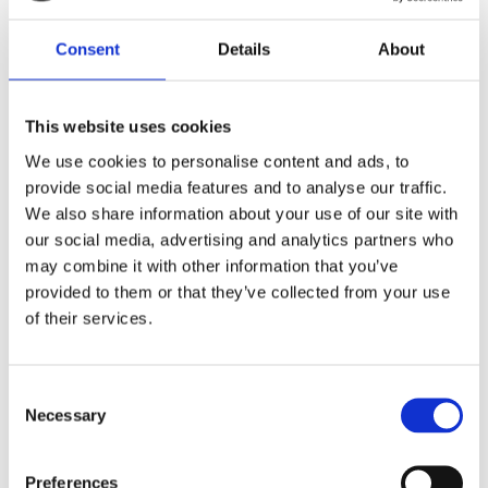
MÅTT OCH SPECIFIKATIONER
Consent
Details
About
Visa alla produkter från Star Trading
This website uses cookies
We use cookies to personalise content and ads, to
RELATERADE PRODUKTER
provide social media features and to analyse our traffic.
We also share information about your use of our site with
our social media, advertising and analytics partners who
Lägg till i favoriter
Lägg till 
may combine it with other information that you’ve
provided to them or that they’ve collected from your use
of their services.
Consent
Necessary
Selection
Crispy Ice
Crispy Ice
Istappsslinga
Istappsslinga
12m - 480 LED
6m - 240 LED
Preferences