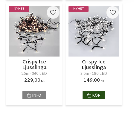
NYHET
NYHET
Lägg till i favoriter
Lägg till 
Crispy Ice
Crispy Ice
Ljusslinga
Ljusslinga
25m - 360 LED
3.5m - 180 LED
229,00
149,00
KR
KR
INFO
KÖP