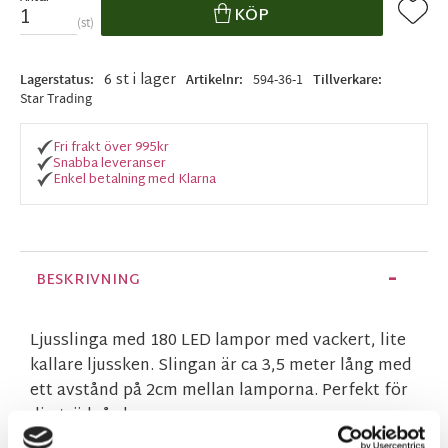
Lägg ti
KÖP
st
6 st i lager
Lagerstatus
Artikelnr
594-36-1
Tillverkare
Star Trading
Fri frakt över 995kr
Snabba leveranser
Enkel betalning med Klarna
BESKRIVNING
Ljusslinga med 180 LED lampor med vackert, lite
kallare ljussken. Slingan är ca 3,5 meter lång med
ett avstånd på 2cm mellan lamporna. Perfekt för
din trädgård.