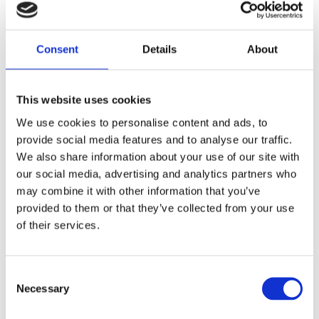
naturliga och varma uttryck och bidrar till en
skandinavisk designkänsla som är lätt att placera
i många olika miljöer. Kombinationen av det
Consent
Details
About
mjuka tyget och träets organiska yta skapar en
välbalanserad helhet som känns lika modern som
tidlös.
This website uses cookies
We use cookies to personalise content and ads, to
Denley karmstol är smidig och lätt att möblera
provide social media features and to analyse our traffic.
med, oavsett om det är vid den lilla eller stora
We also share information about your use of our site with
matgruppen. Tack vare sin komfort blir den
our social media, advertising and analytics partners who
snabbt en favorit i hemmet.
may combine it with other information that you’ve
provided to them or that they’ve collected from your use
En karmstol som förenar funktion, form och
of their services.
komfort – och som står sig över tid.
Consent
MÅTT OCH SPECIFIKATIONER
Necessary
Selection