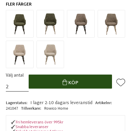
FLER FÄRGER
Välj antal
Lägg ti
KÖP
I lager 2-10 dagars leveranstid
Lagerstatus
Artikelnr
241047
Tillverkare
Rowico Home
Fri hemleverans över 995kr
Snabba leveranser