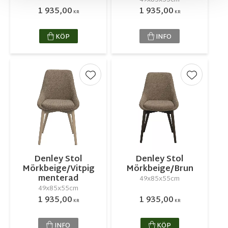
1 935,00
1 935,00
KR
KR
KÖP
INFO
Lägg till i favoriter
Lägg till 
Denley Stol
Denley Stol
Mörkbeige/Vitpig
Mörkbeige/Brun
menterad
49x85x55cm
49x85x55cm
1 935,00
1 935,00
KR
KR
INFO
KÖP