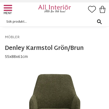
FAVORI
KUN
Meny
MÖBLER
Denley Karmstol Grön/Brun
55x88x61cm