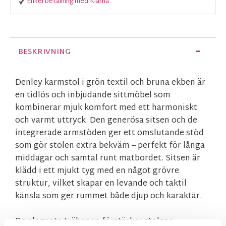
Enkel betalning med Klarna
BESKRIVNING
Denley karmstol i grön textil och bruna ekben är
en tidlös och inbjudande sittmöbel som
kombinerar mjuk komfort med ett harmoniskt
och varmt uttryck. Den generösa sitsen och de
integrerade armstöden ger ett omslutande stöd
som gör stolen extra bekväm – perfekt för långa
middagar och samtal runt matbordet. Sitsen är
klädd i ett mjukt tyg med en något grövre
struktur, vilket skapar en levande och taktil
känsla som ger rummet både djup och karaktär.
De eleganta träbenen förstärker stolens