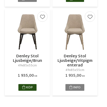
Lägg till i favoriter
Lägg till 
Denley Stol
Denley Stol
Ljusbeige/Brun
Ljusbeige/Vitpigm
enterad
49x85x55cm
49x85x55cm
1 935,00
1 935,00
KR
KR
KÖP
INFO