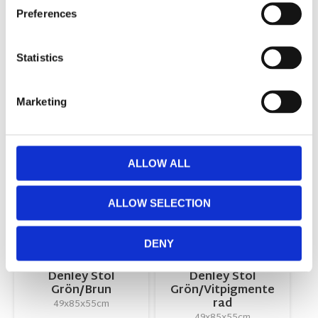
Preferences
skotselrad_tygmobler.pdf
monteringsanvisning-denley.pdf
Statistics
Visa alla produkter från Rowico Home
Marketing
RELATERADE PRODUKTER
ALLOW ALL
Lägg till i favoriter
Lägg till 
ALLOW SELECTION
DENY
Denley Stol
Denley Stol
Grön/Brun
Grön/Vitpigmente
rad
49x85x55cm
49x85x55cm