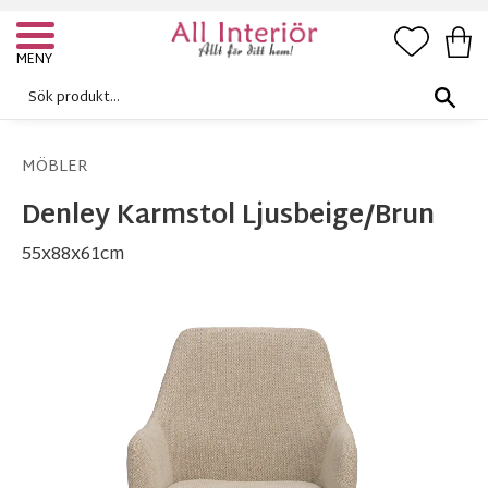
FAVORI
KUN
Meny
MÖBLER
Denley Karmstol Ljusbeige/Brun
55x88x61cm