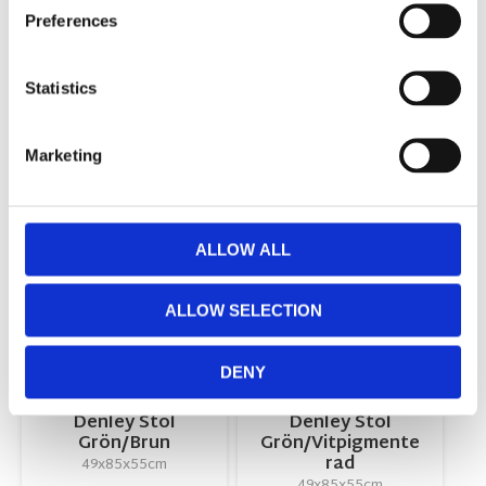
Preferences
skotselrad_tygmobler.pdf
monteringsanvisning-denley.pdf
Statistics
Visa alla produkter från Rowico Home
Marketing
RELATERADE PRODUKTER
ALLOW ALL
Lägg till i favoriter
Lägg till 
ALLOW SELECTION
DENY
Denley Stol
Denley Stol
Grön/Brun
Grön/Vitpigmente
rad
49x85x55cm
49x85x55cm