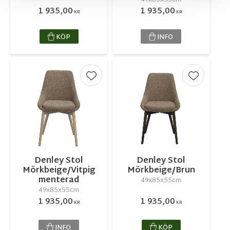
1 935,00
1 935,00
KR
KR
KÖP
INFO
Lägg till i favoriter
Lägg till 
Denley Stol
Denley Stol
Mörkbeige/Vitpig
Mörkbeige/Brun
menterad
49x85x55cm
49x85x55cm
1 935,00
1 935,00
KR
KR
INFO
KÖP