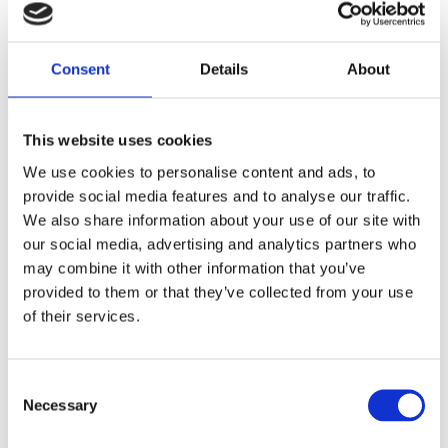
naturliga och varma uttryck och bidrar till en
skandinavisk designkänsla som är lätt att placera
i många olika miljöer. Kombinationen av det
Consent
Details
About
mjuka tyget och träets organiska yta skapar en
välbalanserad helhet som känns lika modern som
tidlös.
This website uses cookies
We use cookies to personalise content and ads, to
Denley karmstol är smidig och lätt att möblera
provide social media features and to analyse our traffic.
med, oavsett om det är vid den lilla eller stora
We also share information about your use of our site with
matgruppen. Tack vare sin komfort blir den
our social media, advertising and analytics partners who
snabbt en favorit i hemmet.
may combine it with other information that you’ve
provided to them or that they’ve collected from your use
En karmstol som förenar funktion, form och
of their services.
komfort – och som står sig över tid.
Consent
MÅTT OCH SPECIFIKATIONER
Necessary
Selection