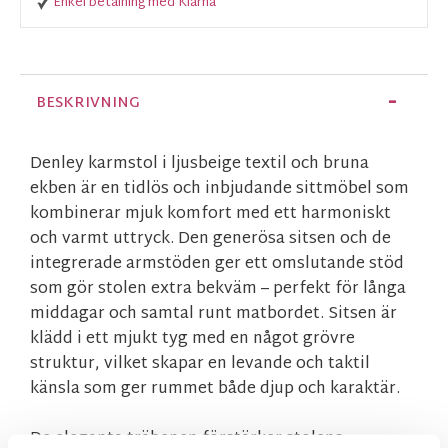
Enkel betalning med Klarna
BESKRIVNING
Denley karmstol i ljusbeige textil och bruna
ekben är en tidlös och inbjudande sittmöbel som
kombinerar mjuk komfort med ett harmoniskt
och varmt uttryck. Den generösa sitsen och de
integrerade armstöden ger ett omslutande stöd
som gör stolen extra bekväm – perfekt för långa
middagar och samtal runt matbordet. Sitsen är
klädd i ett mjukt tyg med en något grövre
struktur, vilket skapar en levande och taktil
känsla som ger rummet både djup och karaktär.
De eleganta träbenen förstärker stolens