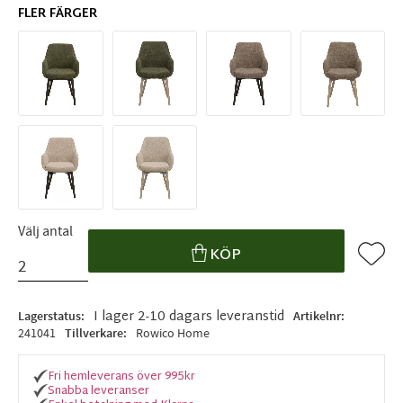
FLER FÄRGER
Välj antal
Lägg ti
KÖP
I lager 2-10 dagars leveranstid
Lagerstatus
Artikelnr
241041
Tillverkare
Rowico Home
Fri hemleverans över 995kr
Snabba leveranser