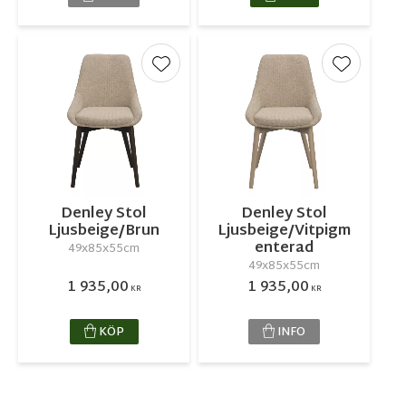
Lägg till i favoriter
Lägg till 
Denley Stol
Denley Stol
Ljusbeige/Brun
Ljusbeige/Vitpigm
enterad
49x85x55cm
49x85x55cm
1 935,00
1 935,00
KR
KR
KÖP
INFO