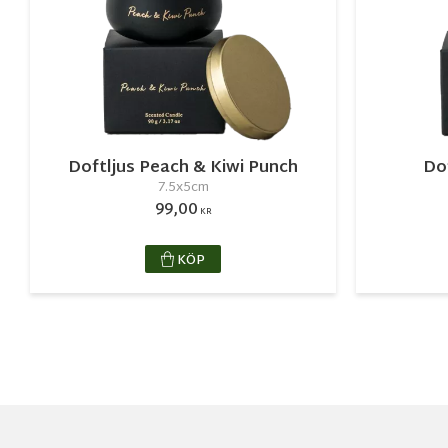
Doftljus Peach & Kiwi Punch
Dof
7.5x5cm
99,00
KR
KÖP