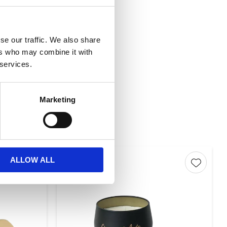
se our traffic. We also share
ers who may combine it with
 services.
Marketing
NYHET
ALLOW ALL
Lägg till i favoriter
Lägg till