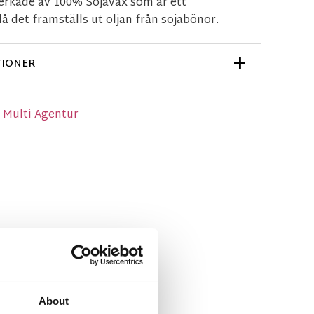
erkade av 100% Sojavax som är ett
å det framställs ut oljan från sojabönor.
TIONER
n Multi Agentur
About