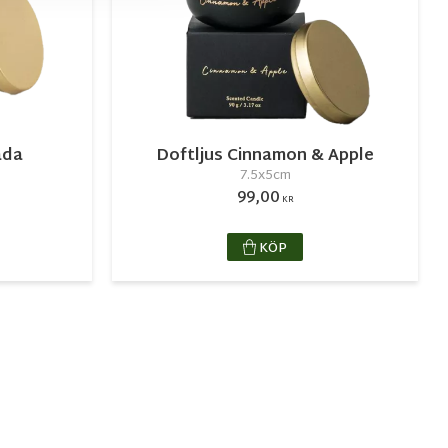
ada
Doftljus Cinnamon & Apple
7.5x5cm
99,00
KR
KÖP