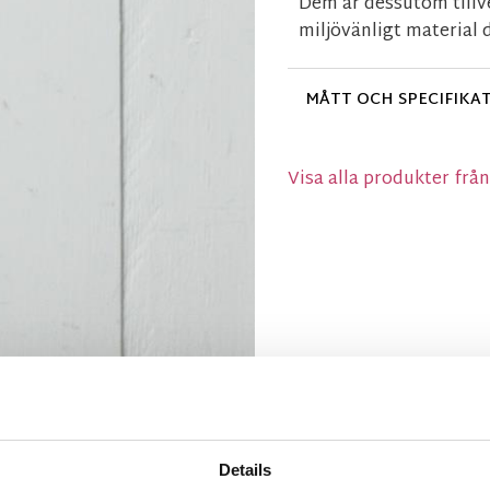
Dem är dessutom tillv
miljövänligt material d
MÅTT OCH SPECIFIKA
Visa alla produkter frå
Details