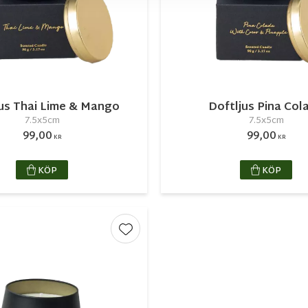
jus Thai Lime & Mango
Doftljus Pina Col
7.5x5cm
7.5x5cm
99,00
99,00
KR
KR
KÖP
KÖP
r
Lägg till i favoriter