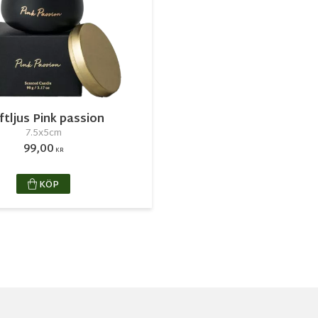
tljus Pink passion
7.5x5cm
99,00
KR
KÖP