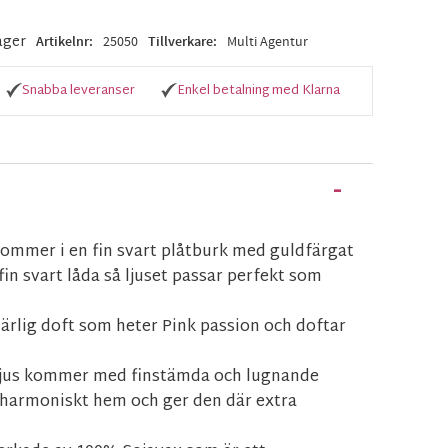
lager
Artikelnr
25050
Tillverkare
Multi Agentur
Snabba leveranser
Enkel betalning med Klarna
kommer i en fin svart plåtburk med guldfärgat
 fin svart låda så ljuset passar perfekt som
härlig doft som heter Pink passion och doftar
ljus kommer med finstämda och lugnande
 harmoniskt hem och ger den där extra