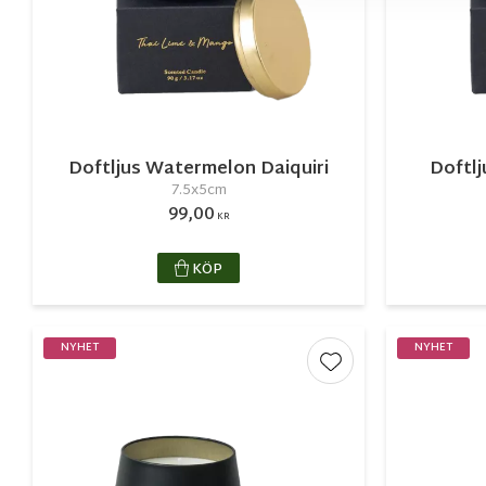
Doftljus Watermelon Daiquiri
Doftl
7.5x5cm
99,00
KR
KÖP
NYHET
NYHET
Lägg till i favorite