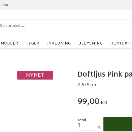
larna
MÖBLER
TYGER
INREDNING
BELYSNING
HEMTEXTI
Doftljus Pink p
NYHET
7.5x5cm
99,00
KR
Antal
st