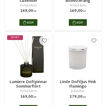
Lavendel
Blomsteräng
7x7x23.8cm
7x7x23.8cm
169,00
169,00
KR
KR
KÖP
KÖP
NYHET
Lägg till i favoriter
Lägg ti
Lumiere Doftpinnar
Linde Doftljus Pink
Sommarflört
Flamingo
7x7x23.8cm
8.8x10cm
169,00
279,00
KR
KR