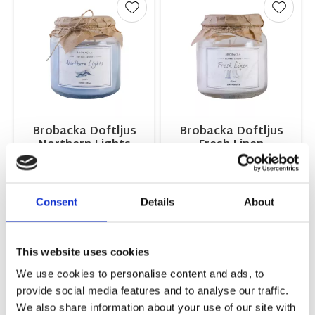
Lägg till i favoriter
Lägg ti
Brobacka Doftljus
Brobacka Doftljus
Northern Lights
Fresh Linen
10x10cm
10x10cm
159,00
159,00
KR
KR
Consent
Details
About
KÖP
KÖP
This website uses cookies
NYHET
NYHET
Lägg till i favoriter
Lägg ti
We use cookies to personalise content and ads, to
provide social media features and to analyse our traffic.
We also share information about your use of our site with