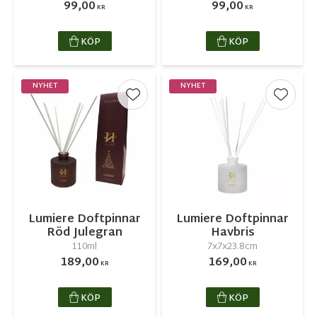
99,00
99,00
KR
KR
KÖP
KÖP
NYHET
NYHET
Lägg till i favoriter
Lägg ti
Lumiere Doftpinnar
Lumiere Doftpinnar
Röd Julegran
Havbris
110ml
7x7x23.8cm
189,00
169,00
KR
KR
KÖP
KÖP