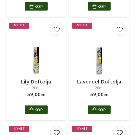
KÖP
KÖP
NYHET
NYHET
Lägg till i favoriter
Lägg ti
Lily Doftolja
Lavendel Doftolja
20ml
20ml
59,00
59,00
KR
KR
KÖP
KÖP
NYHET
NYHET