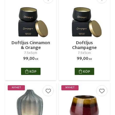
Lägg till i favoriter
Lägg ti
Doftljus Cinnamon
Doftljus
& Orange
Champagne
7.5x5cm
7.5x5cm
99,00
99,00
KR
KR
KÖP
KÖP
NYHET
NYHET
Lägg till i favoriter
Lägg ti