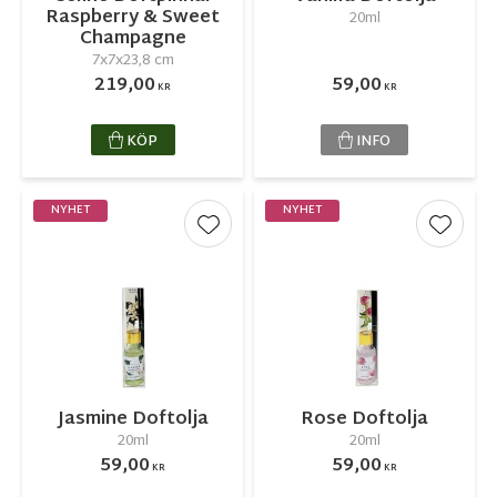
Raspberry & Sweet
20ml
Champagne
7x7x23,8 cm
219,00
59,00
KR
KR
KÖP
INFO
NYHET
NYHET
Lägg till i favoriter
Lägg ti
Jasmine Doftolja
Rose Doftolja
20ml
20ml
59,00
59,00
KR
KR