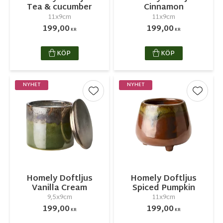
Tea & cucumber
Cinnamon
11x9cm
11x9cm
199,00
199,00
KR
KR
KÖP
KÖP
NYHET
NYHET
Lägg till i favoriter
Lägg ti
Homely Doftljus
Homely Doftljus
Vanilla Cream
Spiced Pumpkin
9,5x9cm
11x9cm
199,00
199,00
KR
KR