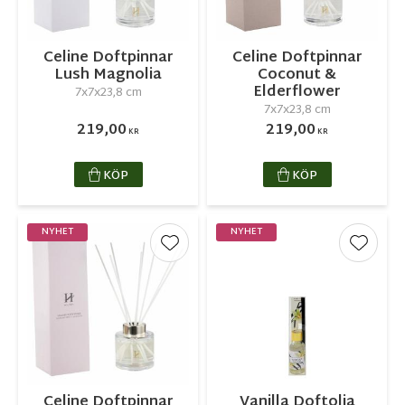
Celine Doftpinnar
Celine Doftpinnar
Lush Magnolia
Coconut &
Elderflower
7x7x23,8 cm
7x7x23,8 cm
219,00
219,00
KR
KR
KÖP
KÖP
NYHET
NYHET
Lägg till i favoriter
Lägg ti
Celine Doftpinnar
Vanilla Doftolja