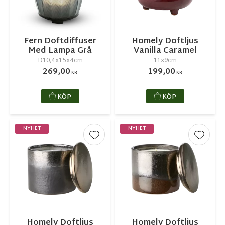
Fern Doftdiffuser
Homely Doftljus
Med Lampa Grå
Vanilla Caramel
D10,4x15x4cm
11x9cm
269,00
199,00
KR
KR
KÖP
KÖP
NYHET
NYHET
Lägg till i favoriter
Lägg ti
Homely Doftljus
Homely Doftljus