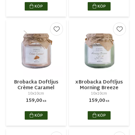
KÖP
KÖP
Lägg till i favoriter
Lägg ti
Brobacka Doftljus
xBrobacka Doftljus
Crème Caramel
Morning Breeze
10x10cm
10x10cm
159,00
159,00
KR
KR
KÖP
KÖP