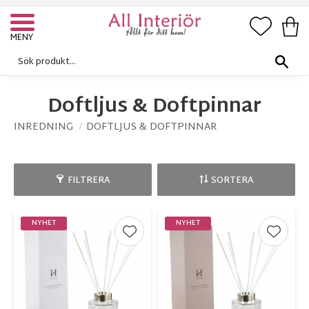
FAVORI
KUN
Meny
Doftljus & Doftpinnar
INREDNING
DOFTLJUS & DOFTPINNAR
FILTRERA
SORTERA
NYHET
NYHET
Lägg till i favoriter
Lägg ti