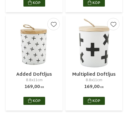
KÖP
KÖP
Lägg till i favoriter
Lägg ti
Added Doftljus
Multiplied Doftljus
8.8x11cm
8.8x11cm
169,00
169,00
KR
KR
KÖP
KÖP