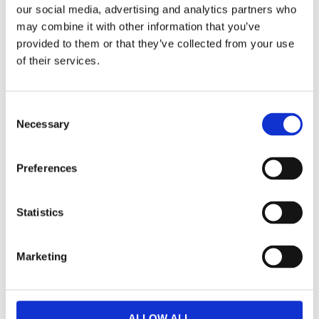
our social media, advertising and analytics partners who
may combine it with other information that you’ve
provided to them or that they’ve collected from your use
of their services.
Doftljus
Doftljus Thai Lime
Watermelon
& Mango
Daiquiri
7.5x5cm
Consent
7.5x5cm
Necessary
99,00
99,00
Selection
KR
KR
KÖP
KÖP
Preferences
NYHET
NYHET
Statistics
Lägg till i favoriter
Lägg ti
Marketing
ALLOW ALL