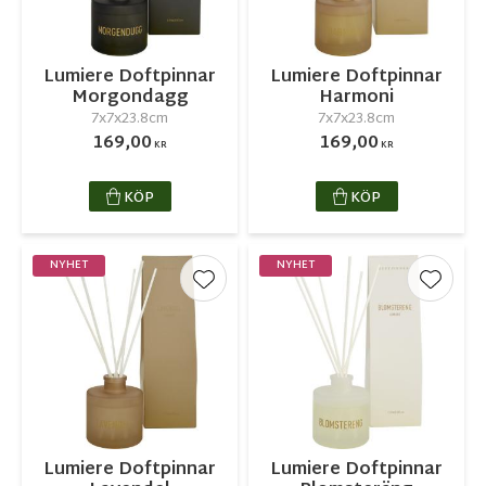
Lumiere Doftpinnar
Lumiere Doftpinnar
Morgondagg
Harmoni
7x7x23.8cm
7x7x23.8cm
169,00
169,00
KR
KR
KÖP
KÖP
NYHET
NYHET
Lägg till i favoriter
Lägg ti
Lumiere Doftpinnar
Lumiere Doftpinnar