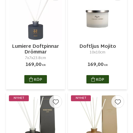
Lumiere Doftpinnar
Doftljus Mojito
Drömmar
10x10cm
7x7x23.8cm
169,00
169,00
KR
KR
KÖP
KÖP
NYHET
NYHET
Lägg till i favoriter
Lägg ti