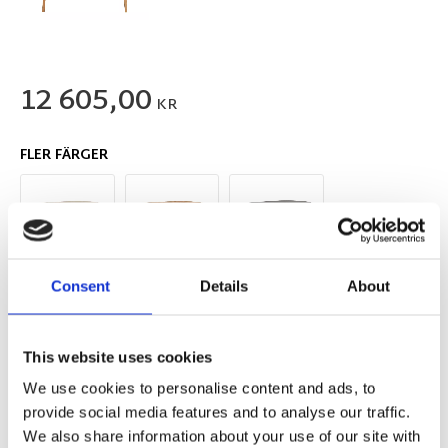
12 605,00
KR
FLER FÄRGER
Consent
Details
About
Antal
Lägg ti
KÖP
st
This website uses cookies
I lager 2-10 dagars leveranstid
Lagerstatus
Artikelnr
We use cookies to personalise content and ads, to
117625
Tillverkare
Rowico Home
provide social media features and to analyse our traffic.
We also share information about your use of our site with
Fri hemleverans över 995kr