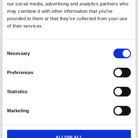
Snabba leveranser
our social media, advertising and analytics partners who
Enkel betalning med Klarna
may combine it with other information that you’ve
provided to them or that they’ve collected from your use
of their services.
BESKRIVNING
Consent
Necessary
Selection
Ett klassiskt ovalt matbord i oljad ek med
tillhörande iläggsskiva.
Preferences
Bordet kan även kompletteras med ytterligare en
iläggsskiva så med två iläggsskivor blir bordet
hela 250 cm.
Statistics
Iläggsskivorna har en sarg som följer toppskivans
design, vilket gör att iläggskivorna inte går att
Marketing
förvara i bordet.
Matbordet består av 100% FSC-certifierat trä och
är ett bra och hållbart val.
ALLOW ALL