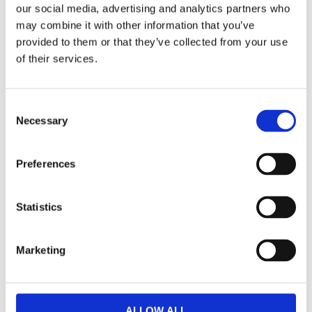
Snabba leveranser
our social media, advertising and analytics partners who
Enkel betalning med Klarna
may combine it with other information that you’ve
provided to them or that they’ve collected from your use
of their services.
BESKRIVNING
Consent
Necessary
Selection
Ett klassiskt ovalt matbord i oljad vitpigmenterad
ek med tillhörande iläggsskiva.
Preferences
Bordet kan även kompletteras med ytterligare en
iläggsskiva, så med två iläggsskivor blir bordet
hela 250 cm.
Statistics
Iläggsskivorna har en sarg som följer toppskivans
design, vilket gör att iläggskivorna inte går att
Marketing
förvara i bordet.
Matbordet består av 100% FSC-certifierat trä och
är ett bra och hållbart val.
ALLOW ALL