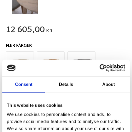
12 605,00
KR
FLER FÄRGER
Consent
Details
About
Antal
Lägg ti
KÖP
st
This website uses cookies
I lager 2-10 dagars leveranstid
Lagerstatus
Artikelnr
We use cookies to personalise content and ads, to
117629
Tillverkare
Rowico Home
provide social media features and to analyse our traffic.
We also share information about your use of our site with
Fri hemleverans över 995kr