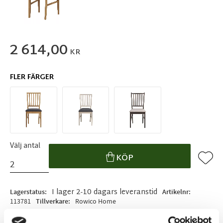
2 614,00
KR
FLER FÄRGER
Välj antal
Lägg ti
KÖP
I lager 2-10 dagars leveranstid
Lagerstatus
Artikelnr
113781
Tillverkare
Rowico Home