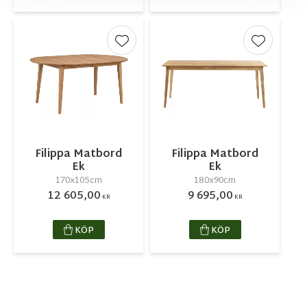
Lägg till i favoriter
Lägg till 
Filippa Matbord
Filippa Matbord
Ek
Ek
170x105cm
180x90cm
12 605,00
9 695,00
KR
KR
KÖP
KÖP