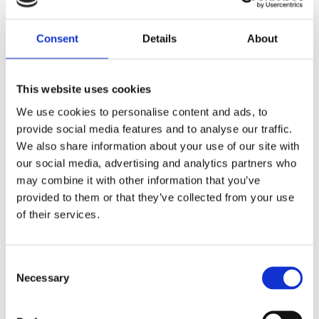
Fri hemleverans över 995kr
Snabba leveranser
Enkel betalning med Klarna
Consent
Details
About
This website uses cookies
BESKRIVNING
We use cookies to personalise content and ads, to
provide social media features and to analyse our traffic.
Trästol i tidlös och skandinavisk design.
We also share information about your use of our site with
Stolen är i oljad ek med dekorativ stoppad sits
our social media, advertising and analytics partners who
med grått tyg.
may combine it with other information that you’ve
Levereras monterad.
provided to them or that they’ve collected from your use
Säljs endast i 2-pack.
of their services.
MÅTT OCH SPECIFIKATIONER
Consent
Necessary
Selection
skotselrad-mobler-med-textil.pdf