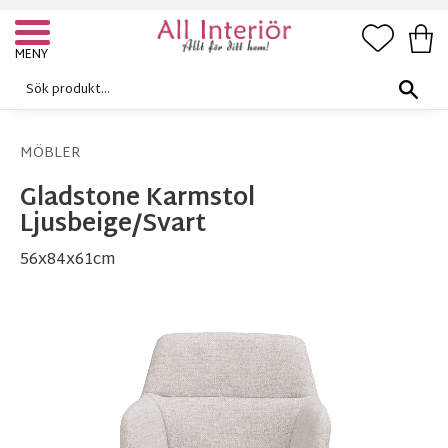
FAVORI
KUN
Meny
MÖBLER
Gladstone Karmstol
Ljusbeige/Svart
56x84x61cm