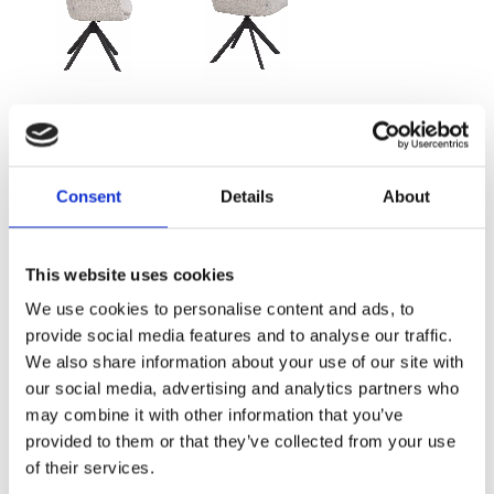
2 905,00
KR
FLER FÄRGER
Consent
Details
About
This website uses cookies
We use cookies to personalise content and ads, to
provide social media features and to analyse our traffic.
Välj antal
We also share information about your use of our site with
Lägg ti
KÖP
our social media, advertising and analytics partners who
may combine it with other information that you’ve
provided to them or that they’ve collected from your use
I lager 2-10 dagars leveranstid
Lagerstatus
Artikelnr
of their services.
123222
Tillverkare
Rowico Home