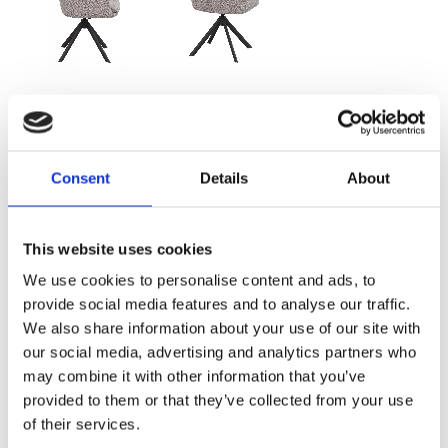
2 905,00
KR
FLER FÄRGER
Consent
Details
About
This website uses cookies
We use cookies to personalise content and ads, to
provide social media features and to analyse our traffic.
Välj antal
We also share information about your use of our site with
Lägg ti
KÖP
our social media, advertising and analytics partners who
may combine it with other information that you’ve
provided to them or that they’ve collected from your use
I lager 2-10 dagars leveranstid
Lagerstatus
Artikelnr
of their services.
123220
Tillverkare
Rowico Home