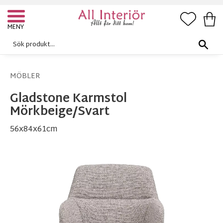
FAVORI
KUN
Meny
MÖBLER
Gladstone Karmstol
Mörkbeige/Svart
56x84x61cm