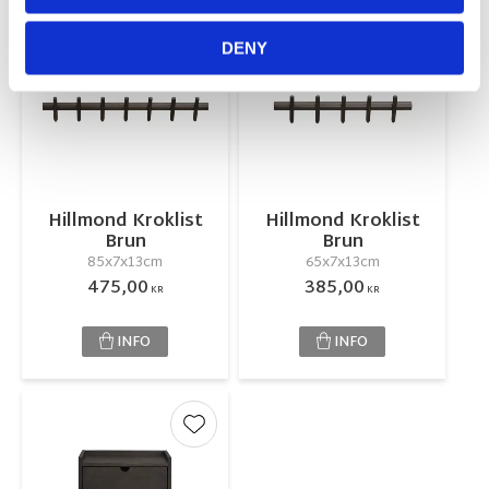
Lägg till i favoriter
Lägg till 
DENY
Hillmond Kroklist
Hillmond Kroklist
Brun
Brun
85x7x13cm
65x7x13cm
475,00
385,00
KR
KR
INFO
INFO
Lägg till i favoriter