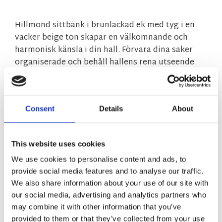
Hillmond sittbänk i brunlackad ek med tyg i en
vacker beige ton skapar en välkomnande och
harmonisk känsla i din hall. Förvara dina saker
organiserade och behåll hallens rena utseende
med hjälp av de två praktiska mjukstängande
lådorna. Dessutom levereras hallbänken helt
monterad, så att du direkt kan njuta av den
Consent
Details
About
praktiska förvaringen. Kollektionen Hillmond är
synonymt med hög kvalitet, vackra trädetaljer
och harmonisk skandinavisk design.
This website uses cookies
We use cookies to personalise content and ads, to
MÅTT OCH SPECIFIKATIONER
provide social media features and to analyse our traffic.
We also share information about your use of our site with
our social media, advertising and analytics partners who
skotselrad_textil.pdf
may combine it with other information that you’ve
provided to them or that they’ve collected from your use