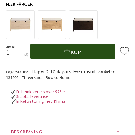
FLER FÄRGER
Antal
Lägg ti
KÖP
st
I lager 2-10 dagars leveranstid
Lagerstatus
Artikelnr
134202
Tillverkare
Rowico Home
Fri hemleverans över 995kr
Snabba leveranser
Enkel betalning med Klarna
BESKRIVNING