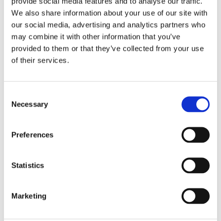
provide social media features and to analyse our traffic.
We also share information about your use of our site with
MÅTT OCH SPECIFIKATIONER
our social media, advertising and analytics partners who
may combine it with other information that you’ve
provided to them or that they’ve collected from your use
skotselrad_textil.pdf
of their services.
Visa alla produkter från Rowico Home
Consent
RELATERADE PRODUKTER
Necessary
Selection
Preferences
Lägg till i favoriter
Lägg till 
Statistics
Marketing