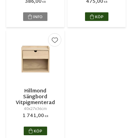
386,00
475,00
KR
KR
INFO
KÖP
Lägg till i favoriter
Hillmond
Sängbord
Vitpigmenterad
40x27x36cm
1 741,00
KR
KÖP