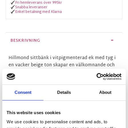
Fri hemleverans över 995kr
Snabba leveranser
Enkel betalning med Klarna
BESKRIVNING
Hillmond sittbänk i vitpigmenterad ek med tyg i
en vacker beige ton skapar en välkomnande och
harmonisk känsla i din hall. Förvara dina saker
organiserade och behåll hallens rena utseende
med hjälp av de två praktiska mjukstängande
lådorna. Dessutom levereras hallbänken helt
Consent
Details
About
monterad, så att du direkt kan njuta av den
praktiska förvaringen. Kollektionen Hillmond är
This website uses cookies
synonymt med hög kvalitet, vackra trädetaljer
och harmonisk skandinavisk design.
We use cookies to personalise content and ads, to