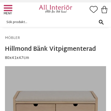
FAVORI
KUN
Meny
MÖBLER
Hillmond Bänk Vitpigmenterad
80x41x47cm