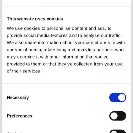
This website uses cookies
We use cookies to personalise content and ads, to
provide social media features and to analyse our traffic.
Lägg till i favoriter
We also share information about your use of our site with
BEVAKA
our social media, advertising and analytics partners who
may combine it with other information that you’ve
provided to them or that they’ve collected from your use
Slutsåld
Lagerstatus
Artikelnr
155-48
Tillverkare
of their services.
Star Trading
Fri frakt över 995kr
Snabba leveranser
Consent
Enkel betalning med Klarna
Necessary
Selection
Preferences
BESKRIVNING