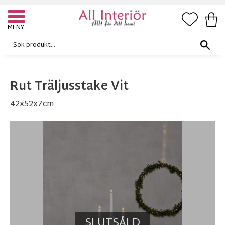
FAVORI
KUN
Meny
Rut Träljusstake Vit
42x52x7cm
SLUTSÅLD