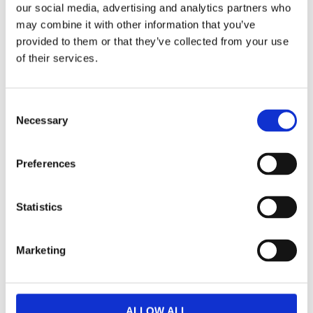
our social media, advertising and analytics partners who
may combine it with other information that you’ve
Välj antal
provided to them or that they’ve collected from your use
Lägg ti
KÖP
of their services.
I lager 2-10 dagars leveranstid
Lagerstatus
Artikelnr
Consent
110387
Tillverkare
Rowico Home
Necessary
Selection
Fri hemleverans över 995kr
Snabba leveranser
Preferences
Enkel betalning med Klarna
Statistics
BESKRIVNING
Marketing
Populära Sierra stol i modern design med skön
sittkomfort.
ALLOW ALL