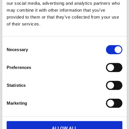
our social media, advertising and analytics partners who
may combine it with other information that you’ve
Välj antal
provided to them or that they’ve collected from your use
Lägg ti
KÖP
of their services.
I lager 2-10 dagars leveranstid
Lagerstatus
Artikelnr
Consent
110467
Tillverkare
Rowico Home
Necessary
Selection
Fri hemleverans över 995kr
Snabba leveranser
Preferences
Enkel betalning med Klarna
Statistics
BESKRIVNING
Marketing
Populära Sierra stol i modern design med skön
sittkomfort.
ALLOW ALL