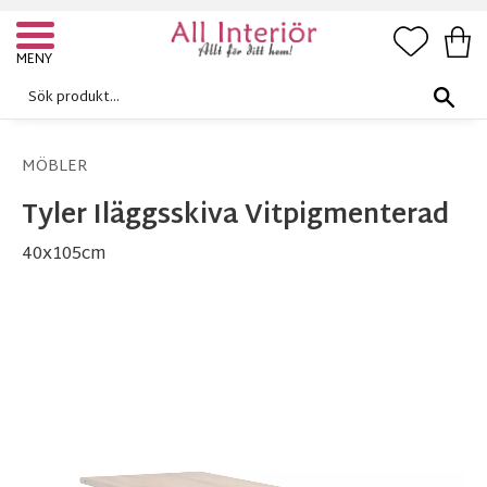
FAVORI
KUN
Meny
MÖBLER
Tyler Iläggsskiva Vitpigmenterad
40x105cm