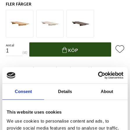
FLER FÄRGER
Antal
Lägg ti
KÖP
st
I lager 2-10 dagars leveranstid
Lagerstatus
Artikelnr
119715
Tillverkare
Rowico Home
Fri hemleverans över 995kr
Consent
Details
About
Snabba leveranser
Enkel betalning med Klarna
This website uses cookies
We use cookies to personalise content and ads, to
BESKRIVNING
provide social media features and to analyse our traffic.