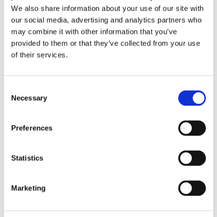
We also share information about your use of our site with
our social media, advertising and analytics partners who
Tyler extra iläggsskiva i massiv vitpigmenterad
may combine it with other information that you’ve
ek med en längd på 40 cm.
provided to them or that they’ve collected from your use
Passar endast till ovalt Tyler matbord i samma
of their services.
färg.
När du köper bordet ingår det en iläggsskiva men
det går totalt att ha två iläggsskivor i bordet som
Consent
kan bli 250 cm långt.
Necessary
Selection
Tänk på att förvara iläggsskivorna i plant läge i
samma rumstemperatur som bordet.
Preferences
Iläggsskivan är FSC®-certifierad.
Statistics
MÅTT OCH SPECIFIKATIONER
Marketing
skotselrad-oljade-mobler.pdf