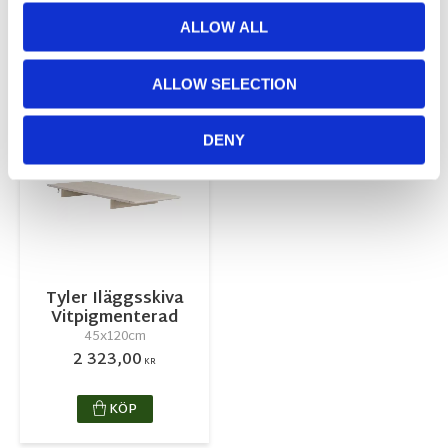
Visa alla produkter från Rowico Home
ALLOW ALL
RELATERADE PRODUKTER
ALLOW SELECTION
Lägg till i favoriter
DENY
Tyler Iläggsskiva
Vitpigmenterad
45x120cm
2 323,00
KR
KÖP