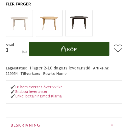
FLER FÄRGER
Antal
Lägg ti
KÖP
st
I lager 2-10 dagars leveranstid
Lagerstatus
Artikelnr
119954
Tillverkare
Rowico Home
Fri hemleverans över 995kr
Snabba leveranser
Enkel betalning med Klarna
BESKRIVNING