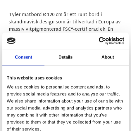
Tyler matbord Ø120 cm är ett runt bord i
skandinavisk design som är tillverkad i Europa av
massiv vitpigmenterad FSC®-certifierad ek. En
iläggsskiva ingår när du köper bordet och det går
att köpa till ytterligare en iläggsskiva à 45 cm,
vilket då ger ett matbord på hela 210 cm. Finns i
Consent
Details
About
flera storlekar.
MÅTT OCH SPECIFIKATIONER
This website uses cookies
We use cookies to personalise content and ads, to
provide social media features and to analyse our traffic.
skotselrad.pdf
We also share information about your use of our site with
tyler-monteringsanvisning.pdf
our social media, advertising and analytics partners who
may combine it with other information that you’ve
Visa alla produkter från Rowico Home
provided to them or that they’ve collected from your use
of their services.