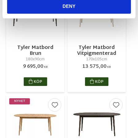
Lägg till i favoriter
Lägg till 
DENY
Tyler Matbord
Tyler Matbord
Brun
Vitpigmenterad
180x90cm
170x105cm
9 695,00
13 575,00
KR
KR
KÖP
KÖP
NYHET
Lägg till i favoriter
Lägg till 