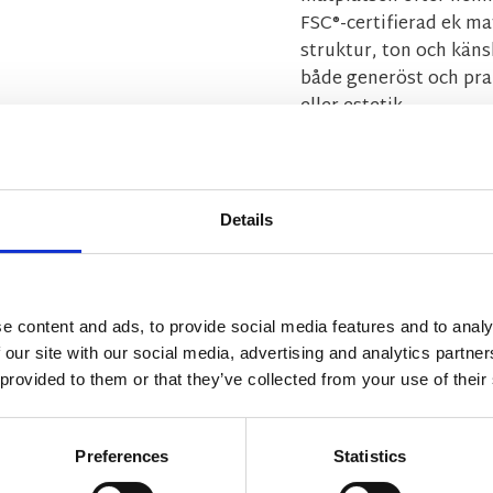
FSC®-certifierad ek ma
struktur, ton och käns
både generöst och pra
eller estetik.
Skivan är enkel att m
Derrymore ännu mer må
Details
MÅTT OCH SPECIFIKA
e content and ads, to provide social media features and to analy
monteringsanvisnin
 our site with our social media, advertising and analytics partn
skotselrad_rubio.p
 provided to them or that they’ve collected from your use of their
Visa alla produkter fr
Preferences
Statistics