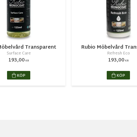
Möbelvård Transparent
Rubio Möbelvård Tran
Surface Care
Refresh Eco
193,00
193,00
KR
KR
KÖP
KÖP