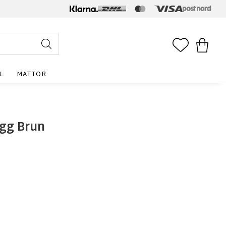
FAVORITE
KUNDV
L
MATTOR
ägg Brun