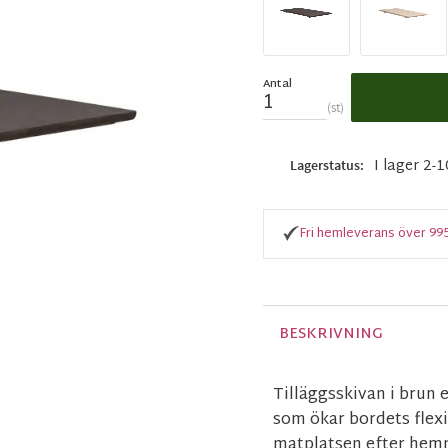
Antal
st
I lager 2-
Lagerstatus
Fri hemleverans över 99
BESKRIVNING
Tilläggsskivan i brun 
som ökar bordets flexi
matplatsen efter hemm