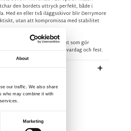
tchar den bordets uttryck perfekt, både i
la. Med en eller två iläggsskivor blir Derrymore
ktiskt, utan att kompromissa med stabilitet
ontera. Ett perfekt komplement som gör
ngsidigt och redo för både vardag och fest.
About
TIONER
se our traffic. We also share
g-derrymore-tillagg.pdf
ers who may combine it with
df
 services.
ån Rowico Home
Marketing