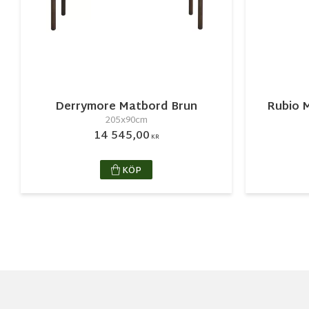
Derrymore Matbord Brun
Rubio 
205x90cm
14 545,00
KR
KÖP