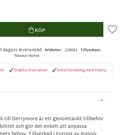
Lägg till i f
KÖP
10 dagars leveranstid
Artikelnr
128061
Tillverkare
Rowico Home
5kr
Snabba leveranser
Enkel betalning med Klarna
ek till Derrymore är ett genomtänkt tillbehör
bilitet och gör det enkelt att anpassa
ets behov. Tillverkad i Europa av massiv