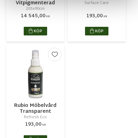
Vitpigmenterad
Surface Care
205x90cm
14 545,00
193,00
KR
KR
KÖP
KÖP
Lägg till i favoriter
Rubio Möbelvård
Transparent
Refresh Eco
193,00
KR