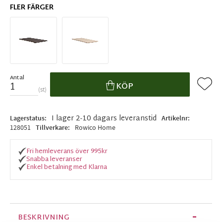
FLER FÄRGER
Antal
Lägg ti
KÖP
st
I lager 2-10 dagars leveranstid
Lagerstatus
Artikelnr
128051
Tillverkare
Rowico Home
Fri hemleverans över 995kr
Snabba leveranser
Enkel betalning med Klarna
BESKRIVNING