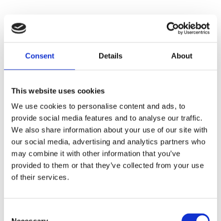
Tilläggsskivan i vitpigmenterad ek till Derrymore
är ett genomtänkt tillbehör som ökar bordets
flexibilitet och gör det enkelt att anpassa
Consent
Details
About
matplatsen efter hemmets behov. Tillverkad i
Europa av massiv FSC®-certifierad ek matchar den
bordets uttryck perfekt, både i struktur, ton och
This website uses cookies
känsla. Med en eller två iläggsskivor blir
We use cookies to personalise content and ads, to
Derrymore både generöst och praktiskt, utan att
provide social media features and to analyse our traffic.
kompromissa med stabilitet eller estetik.
We also share information about your use of our site with
our social media, advertising and analytics partners who
Skivan är enkel att montera. Ett perfekt
may combine it with other information that you’ve
komplement som gör Derrymore ännu mer
provided to them or that they’ve collected from your use
mångsidigt och redo för både vardag och fest.
of their services.
MÅTT OCH SPECIFIKATIONER
Consent