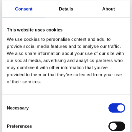
Consent
Details
About
This website uses cookies
We use cookies to personalise content and ads, to
provide social media features and to analyse our traffic.
We also share information about your use of our site with
our social media, advertising and analytics partners who
may combine it with other information that you’ve
provided to them or that they’ve collected from your use
of their services.
Antal
Lägg ti
KÖP
Consent
m
Necessary
Selection
16.1 m i lager
Lagerstatus
Artikelnr
18558
Tillverkare
Preferences
Redlunds