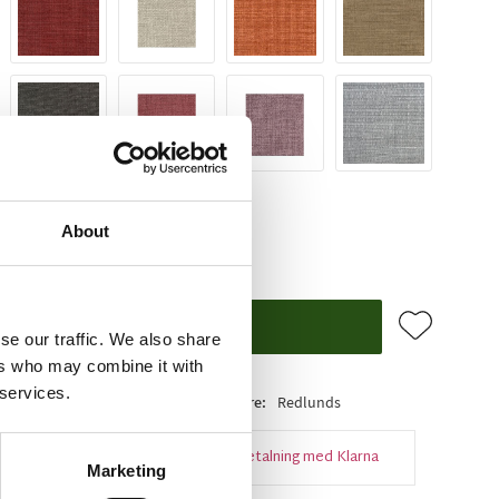
About
Lägg till i f
KÖP
se our traffic. We also share
ers who may combine it with
 services.
 i lager
Artikelnr
14976
Tillverkare
Redlunds
Snabba leveranser
Enkel betalning med Klarna
Marketing