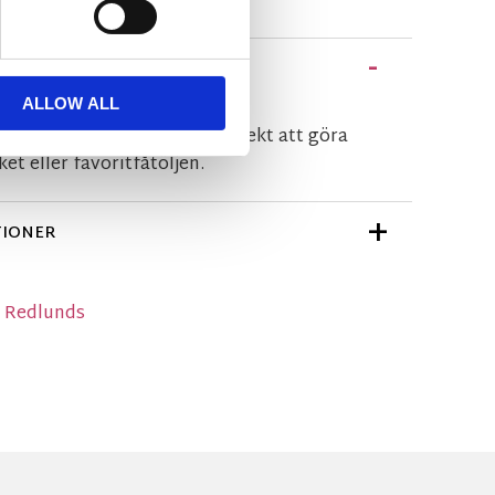
ALLOW ALL
snygg marsalarosa färg. Perfekt att göra
et eller favoritfåtöljen.
TIONER
n Redlunds