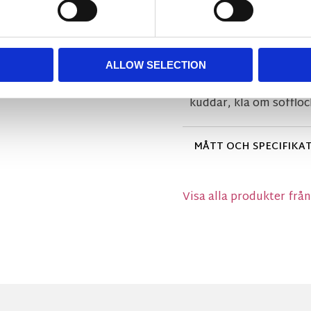
BESKRIVNING
ALLOW SELECTION
Stadigt möbeltyg i en 
kuddar, klä om sofflock
MÅTT OCH SPECIFIKA
Visa alla produkter frå