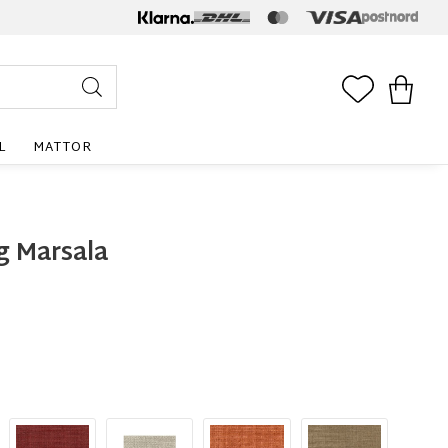
FAVORITE
KUNDV
L
MATTOR
g Marsala