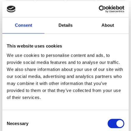
Consent
Details
About
This website uses cookies
We use cookies to personalise content and ads, to
provide social media features and to analyse our traffic.
We also share information about your use of our site with
our social media, advertising and analytics partners who
may combine it with other information that you’ve
provided to them or that they’ve collected from your use
Antal
of their services.
Lägg ti
KÖP
m
Consent
7.6 m i lager
Lagerstatus
Artikelnr
1404
Tillverkare
Necessary
Selection
Redlunds