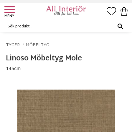
FAVORI
KUN
Meny
TYGER
MÖBELTYG
Linoso Möbeltyg Mole
145cm