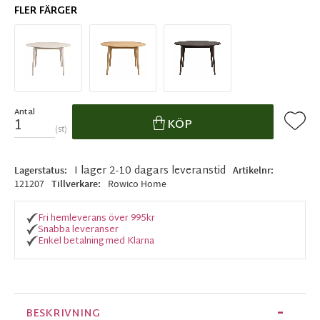
FLER FÄRGER
Antal
Lägg ti
KÖP
st
I lager 2-10 dagars leveranstid
Lagerstatus
Artikelnr
121207
Tillverkare
Rowico Home
Fri hemleverans över 995kr
Snabba leveranser
Enkel betalning med Klarna
BESKRIVNING