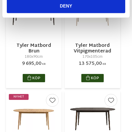
Lägg till i favoriter
Lägg till 
DENY
Tyler Matbord
Tyler Matbord
Brun
Vitpigmenterad
180x90cm
170x105cm
9 695,00
13 575,00
KR
KR
KÖP
KÖP
NYHET
Lägg till i favoriter
Lägg till 