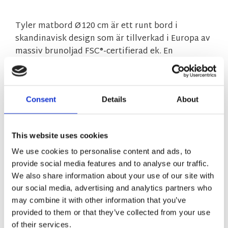
Tyler matbord Ø120 cm är ett runt bord i
skandinavisk design som är tillverkad i Europa av
massiv brunoljad FSC®-certifierad ek. En
iläggsskiva ingår när man köper bordet och det
går att köpa till ytterligare en iläggsskiva på 45
cm, vilket då ger ett matbord på hela 210 cm.
Consent
Details
About
Finns i flera storlekar.
MÅTT OCH SPECIFIKATIONER
This website uses cookies
We use cookies to personalise content and ads, to
provide social media features and to analyse our traffic.
skotselrad.pdf
We also share information about your use of our site with
tyler-monteringsanvisning.pdf
our social media, advertising and analytics partners who
may combine it with other information that you’ve
Visa alla produkter från Rowico Home
provided to them or that they’ve collected from your use
of their services.