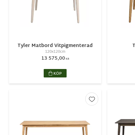
Tyler Matbord Vitpigmenterad
T
120x120cm
13 575,00
KR
KÖP
Lägg till i favorite