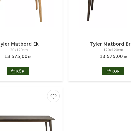
yler Matbord Ek
Tyler Matbord B
120x120cm
120x120cm
13 575,00
13 575,00
KR
KR
KÖP
KÖP
r
Lägg till i favoriter