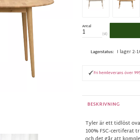
Antal
st
I lager 2-
Lagerstatus
Fri hemleverans över 99
BESKRIVNING
Tyler är ett tidlöst o
100% FSC-certiferat tr
och det går att komple