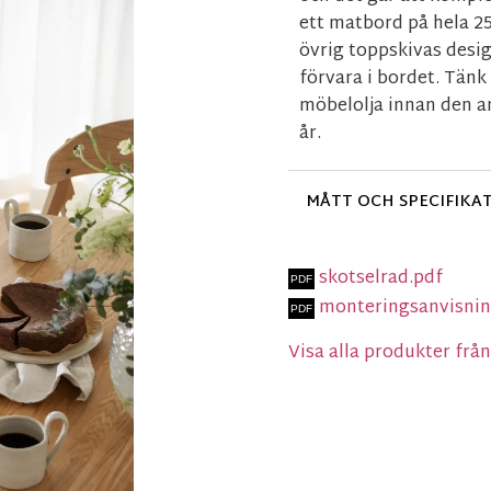
ett matbord på hela 25
övrig toppskivas design
förvara i bordet. Tänk
möbelolja innan den a
år.
MÅTT OCH SPECIFIKA
skotselrad.pdf
monteringsanvisnin
Visa alla produkter fr