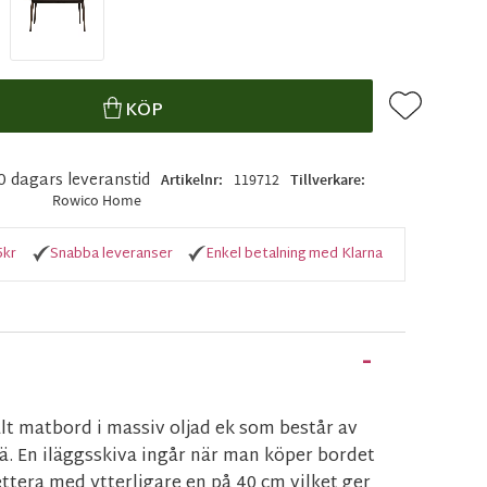
Lägg till i f
KÖP
10 dagars leveranstid
Artikelnr
119712
Tillverkare
Rowico Home
5kr
Snabba leveranser
Enkel betalning med Klarna
valt matbord i massiv oljad ek som består av
ä. En iläggsskiva ingår när man köper bordet
ttera med ytterligare en på 40 cm vilket ger