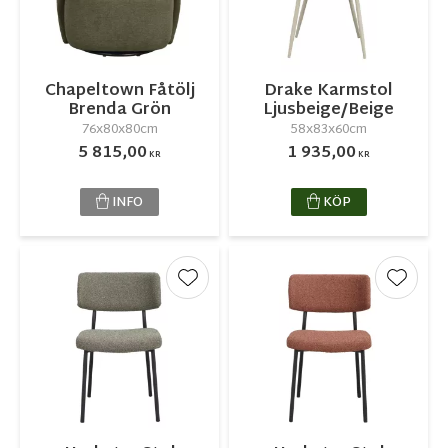
Chapeltown Fåtölj
Drake Karmstol
Brenda Grön
Ljusbeige/Beige
76x80x80cm
58x83x60cm
5 815,00
1 935,00
KR
KR
INFO
KÖP
Lägg till i favoriter
Lägg ti