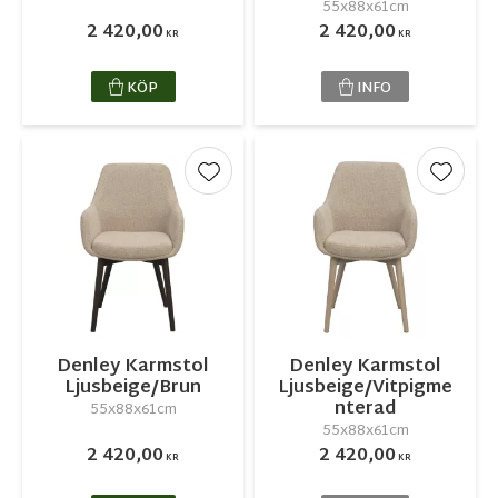
55x88x61cm
2 420,00
2 420,00
KR
KR
KÖP
INFO
Lägg till i favoriter
Lägg ti
Denley Karmstol
Denley Karmstol
Ljusbeige/Brun
Ljusbeige/Vitpigme
nterad
55x88x61cm
55x88x61cm
2 420,00
2 420,00
KR
KR