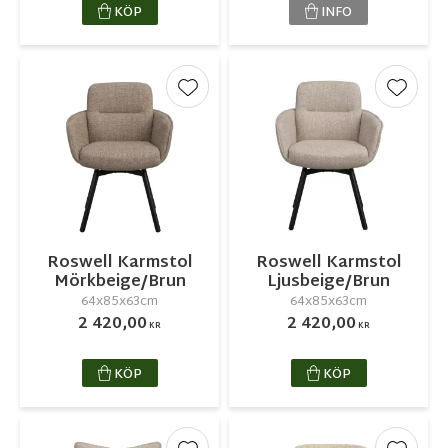
KÖP
INFO
Lägg till i favoriter
Lägg ti
Roswell Karmstol
Roswell Karmstol
Mörkbeige/Brun
Ljusbeige/Brun
64x85x63cm
64x85x63cm
2 420,00
2 420,00
KR
KR
KÖP
KÖP