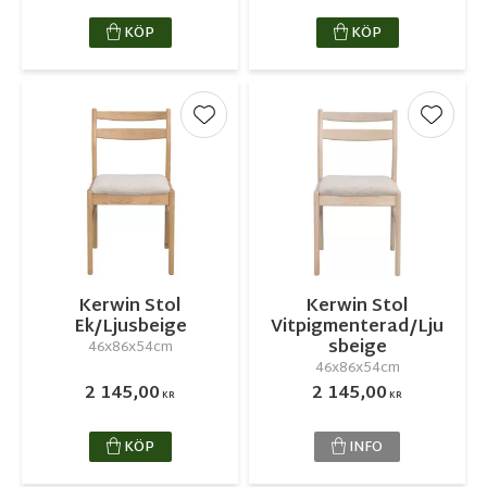
KÖP
KÖP
Lägg till i favoriter
Lägg ti
Kerwin Stol
Kerwin Stol
Ek/Ljusbeige
Vitpigmenterad/Lju
sbeige
46x86x54cm
46x86x54cm
2 145,00
2 145,00
KR
KR
KÖP
INFO