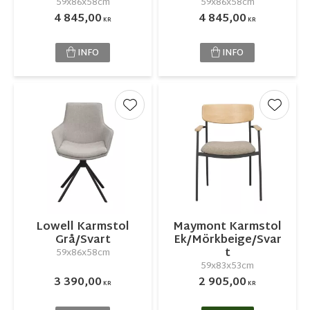
59x86x58cm
59x86x58cm
4 845,00
4 845,00
KR
KR
INFO
INFO
Lägg till i favoriter
Lägg ti
Lowell Karmstol
Maymont Karmstol
Grå/Svart
Ek/Mörkbeige/Svar
t
59x86x58cm
59x83x53cm
3 390,00
2 905,00
KR
KR