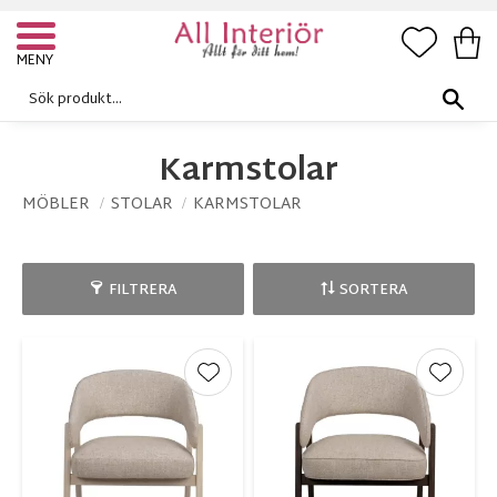
FAVORI
KUN
Meny
Karmstolar
MÖBLER
STOLAR
KARMSTOLAR
FILTRERA
SORTERA
Lägg till i favoriter
Lägg ti