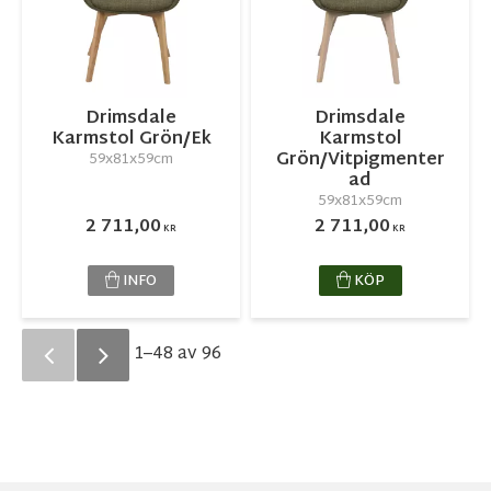
Drimsdale
Drimsdale
Karmstol Grön/Ek
Karmstol
Grön/Vitpigmenter
59x81x59cm
ad
59x81x59cm
2 711,00
2 711,00
KR
KR
INFO
KÖP
1–
48
av
96