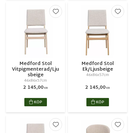
Lägg till i favoriter
Lägg ti
Medford Stol
Medford Stol
Vitpigmenterad/Lju
Ek/Ljusbeige
sbeige
46x86x57cm
46x86x57cm
2 145,00
2 145,00
KR
KR
KÖP
KÖP
Lägg till i favoriter
Lägg ti