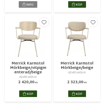
INFO
KÖP
Lägg till i favoriter
Lägg ti
Merrick Karmstol
Merrick Karmstol
Mörkbeige/vitpigm
Mörkbeige/beige
enterad/beige
62x81x60cm
62x81x60cm
2 420,00
2 323,00
KR
KR
KÖP
KÖP