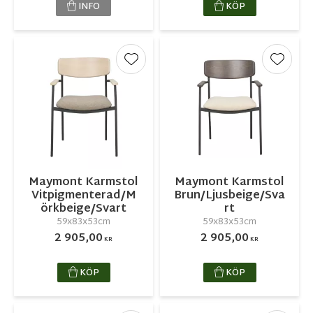
INFO
KÖP
Lägg till i favoriter
Lägg ti
Maymont Karmstol
Maymont Karmstol
Vitpigmenterad/M
Brun/Ljusbeige/Sva
örkbeige/Svart
rt
59x83x53cm
59x83x53cm
2 905,00
2 905,00
KR
KR
KÖP
KÖP