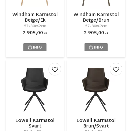
Windham Karmstol
Windham Karmstol
Beige/Ek
Beige/Brun
57x80x62cm
57x80x62cm
2 905,00
2 905,00
KR
KR
INFO
INFO
Lägg till i favoriter
Lägg ti
Lowell Karmstol
Lowell Karmstol
Svart
Brun/Svart