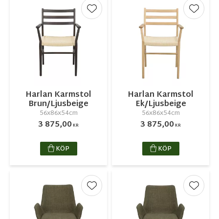
Lägg till i favoriter
Lägg ti
Harlan Karmstol
Harlan Karmstol
Brun/Ljusbeige
Ek/Ljusbeige
56x86x54cm
56x86x54cm
3 875,00
3 875,00
KR
KR
KÖP
KÖP
Lägg till i favoriter
Lägg ti