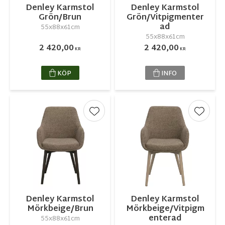
Denley Karmstol
Denley Karmstol
Grön/Brun
Grön/Vitpigmenter
ad
55x88x61cm
55x88x61cm
2 420,00
2 420,00
KR
KR
KÖP
INFO
Lägg till i favoriter
Lägg ti
Denley Karmstol
Denley Karmstol
Mörkbeige/Brun
Mörkbeige/Vitpigm
enterad
55x88x61cm