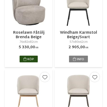
Roselawn Fåtölj
Windham Karmstol
Brenda Beige
Beige/Svart
76x82x82cm
57x80x62cm
5 330,00
2 905,00
KR
KR
KÖP
INFO
Lägg till i favoriter
Lägg ti