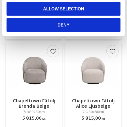
Mörkbeige/Brun
pall Lisa Beige
59x79x57cm
73x85x100cm
ALLOW SELECTION
2 905,00
6 785,00
KR
KR
DENY
INFO
KÖP
Lägg till i favoriter
Lägg ti
Chapeltown Fåtölj
Chapeltown Fåtölj
Brenda Beige
Alice Ljusbeige
76x80x80cm
76x80x80cm
5 815,00
5 815,00
KR
KR