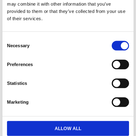
may combine it with other information that you’ve
provided to them or that they’ve collected from your use
Patterson Stol
Barnaby Karmstol
of their services.
Beige/Vitpigmente
Mörkbeige/Vitpigm
rad
enterad
50x81x60cm
59x79x57cm
Consent
2 905,00
2 905,00
KR
KR
Necessary
Selection
KÖP
KÖP
Preferences
Lägg till i favoriter
Lägg ti
Statistics
Marketing
ALLOW ALL
Barnaby Karmstol
Jenkins Fåtölj med