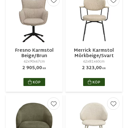
Lägg till i favoriter
Lägg ti
Fresno Karmstol
Merrick Karmstol
Beige/Brun
Mörkbeige/Svart
62x90x67cm
62x81x60cm
2 905,00
2 323,00
KR
KR
KÖP
KÖP
Lägg till i favoriter
Lägg ti