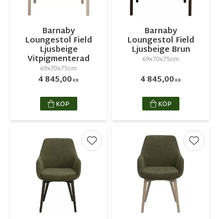
Barnaby
Barnaby
Loungestol Field
Loungestol Field
Ljusbeige
Ljusbeige Brun
Vitpigmenterad
69x70x75cm
69x70x75cm
4 845,00
4 845,00
KR
KR
KÖP
KÖP
Lägg till i favoriter
Lägg ti