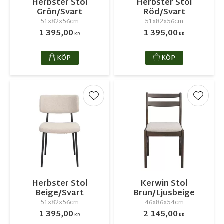
Herbster Stol
Herbster Stol
Grön/Svart
Röd/Svart
51x82x56cm
51x82x56cm
1 395,00
1 395,00
KR
KR
KÖP
KÖP
Lägg till i favoriter
Lägg ti
Herbster Stol
Kerwin Stol
Beige/Svart
Brun/Ljusbeige
51x82x56cm
46x86x54cm
1 395,00
2 145,00
KR
KR