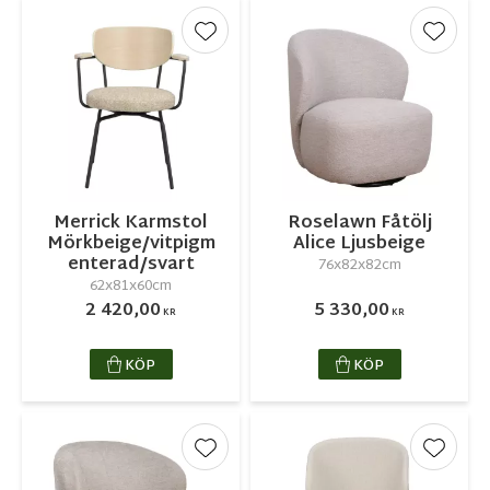
Lägg till i favoriter
Lägg ti
Merrick Karmstol
Roselawn Fåtölj
Mörkbeige/vitpigm
Alice Ljusbeige
enterad/svart
76x82x82cm
62x81x60cm
2 420,00
5 330,00
KR
KR
KÖP
KÖP
Lägg till i favoriter
Lägg ti