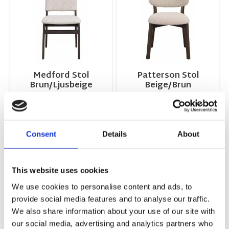
Medford Stol
Patterson Stol
Brun/Ljusbeige
Beige/Brun
46x86x57cm
50x81x60cm
2 145,00
2 905,00
KR
KR
KÖP
KÖP
Consent
Details
About
This website uses cookies
Lägg till i favoriter
Lägg ti
We use cookies to personalise content and ads, to
provide social media features and to analyse our traffic.
We also share information about your use of our site with
our social media, advertising and analytics partners who