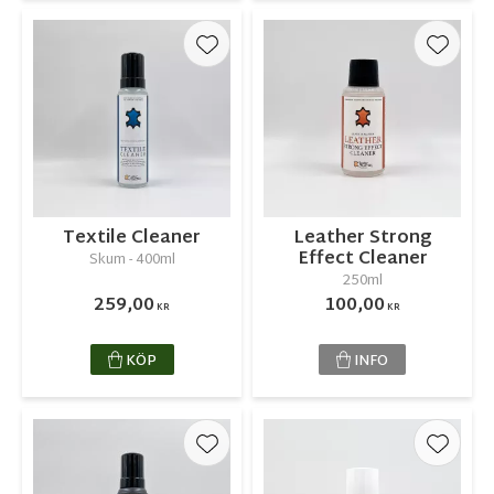
Lägg till i favoriter
Lägg ti
Textile Cleaner
Leather Strong
Effect Cleaner
Skum - 400ml
250ml
259,00
100,00
KR
KR
KÖP
INFO
Lägg till i favoriter
Lägg ti