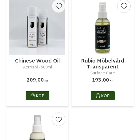
Lägg till i favoriter
Lägg ti
Chinese Wood Oil
Rubio Möbelvård
Transparent
Aerosol - 500ml
Surface Care
209,00
193,00
KR
KR
KÖP
KÖP
Lägg till i favoriter