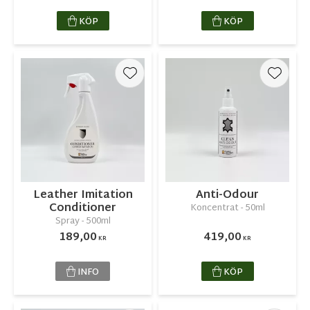
KÖP
KÖP
Lägg till i favoriter
Lägg ti
Leather Imitation
Anti-Odour
Conditioner
Koncentrat - 50ml
Spray - 500ml
189,00
419,00
KR
KR
INFO
KÖP