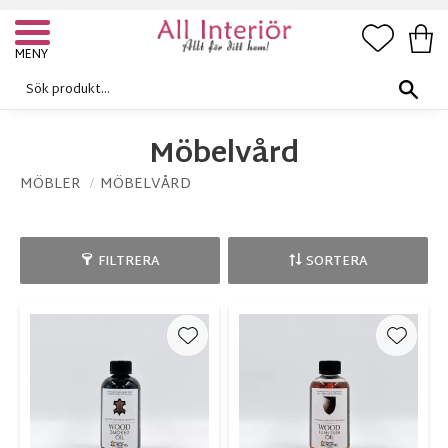
FAVORI
KUN
Meny
Möbelvård
MÖBLER
MÖBELVÅRD
FILTRERA
SORTERA
Lägg till i favoriter
Lägg ti