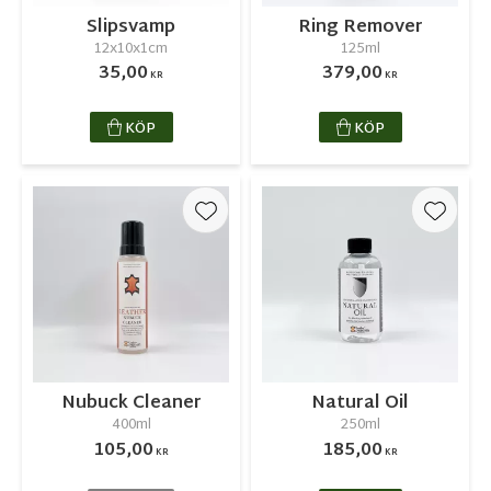
Slipsvamp
Ring Remover
12x10x1cm
125ml
35,00
379,00
KR
KR
KÖP
KÖP
Lägg till i favoriter
Lägg ti
Nubuck Cleaner
Natural Oil
400ml
250ml
105,00
185,00
KR
KR