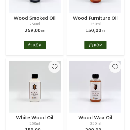
Wood Smoked Oil
Wood Furniture Oil
250ml
250ml
259,00
150,00
KR
KR
KÖP
KÖP
Lägg till i favoriter
Lägg ti
White Wood Oil
Wood Wax Oil
250ml
250ml