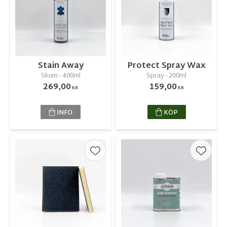
Stain Away
Protect Spray Wax
Skum - 400ml
Spray - 200ml
269,00
159,00
KR
KR
INFO
KÖP
Lägg till i favoriter
Lägg ti