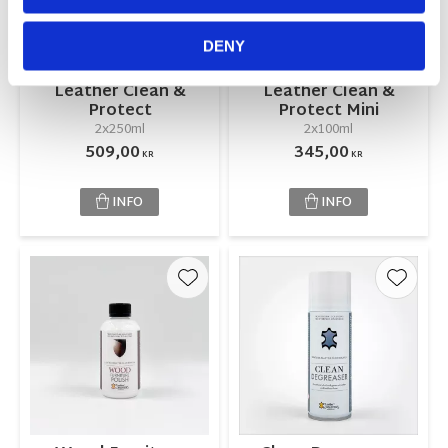
DENY
Leather Clean &
Leather Clean &
Protect
Protect Mini
2x250ml
2x100ml
509,00
345,00
KR
KR
INFO
INFO
Lägg till i favoriter
Lägg ti