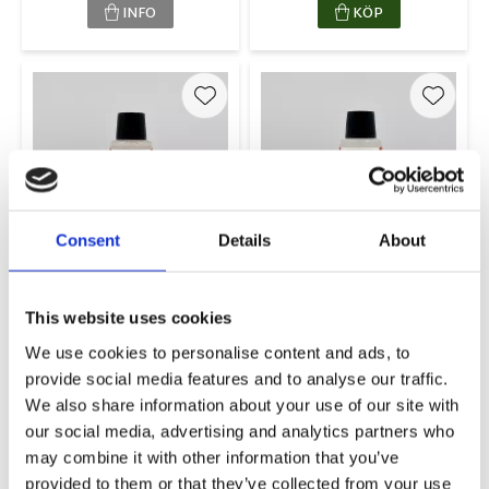
INFO
KÖP
Lägg till i favoriter
Lägg ti
Consent
Details
About
Leather Soft
Leather Protection
Cleaner
Cream
This website uses cookies
250ml
250ml
179,00
299,00
We use cookies to personalise content and ads, to
KR
KR
provide social media features and to analyse our traffic.
We also share information about your use of our site with
KÖP
KÖP
our social media, advertising and analytics partners who
may combine it with other information that you’ve
provided to them or that they’ve collected from your use