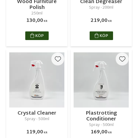
Wood Furniture
Clean Degreaser
Polish
Spray - 200ml
250ml
130,00
219,00
KR
KR
KÖP
KÖP
Lägg till i favoriter
Lägg ti
Crystal Cleaner
Plastrotting
Conditioner
Spray - 500ml
Spray - 500ml
119,00
169,00
KR
KR